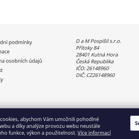
D a M Pospíšil s.r.o.
dní podmínky
Přítoky 84
mace
28401 Kutná Hora
na osobních údajů
Česká Republika
IČO: 26148960
kt
DIČ: CZ26148960
ky
cookies, abychom Vám umožnili pohodlné
S
webu a díky analýze provozu webu neustále
jeho funkce, výkon a použitelnost.
Více informací
Benefity Pluxee - Sodexo