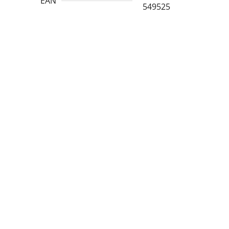
EAN
549525