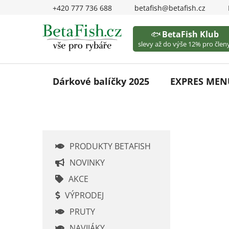
Přejít
+420 777 736 688
betafish@betafish.cz
na
obsah
🐟
BetaFish Klub
slevy až do výše 12% pro členy
Dárkové balíčky 2025
EXPRES MEN
P
PRODUKTY BETAFISH
o
s
NOVINKY
t
AKCE
r
VÝPRODEJ
a
PRUTY
n
NAVIJÁKY