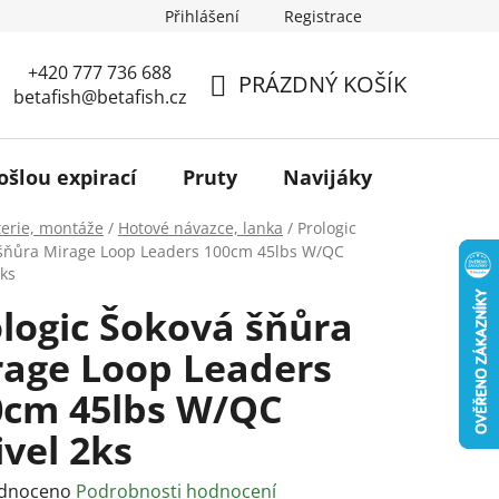
Přihlášení
Registrace
+420 777 736 688
PRÁZDNÝ KOŠÍK
betafish@betafish.cz
NÁKUPNÍ
KOŠÍK
ošlou expirací
Pruty
Navijáky
Podběr
terie, montáže
/
Hotové návazce, lanka
/
Prologic
šňůra Mirage Loop Leaders 100cm 45lbs W/QC
2ks
logic Šoková šňůra
rage Loop Leaders
0cm 45lbs W/QC
vel 2ks
rné
dnoceno
Podrobnosti hodnocení