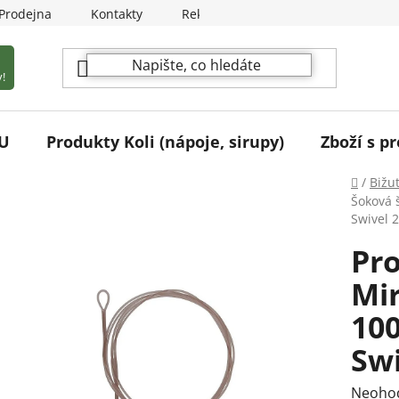
Prodejna
Kontakty
Reklamační podmínky
!
U
Produkty Koli (nápoje, sirupy)
Zboží s pr
Domů
/
Bižu
Šoková 
Swivel 
Pro
Mi
10
Swi
Průmě
Neoho