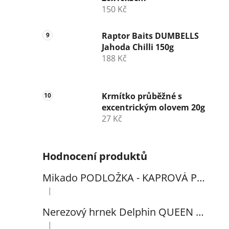
150 Kč
Raptor Baits DUMBELLS
Jahoda Chilli 150g
188 Kč
Krmítko průběžné s
excentrickým olovem 20g
27 Kč
Hodnocení produktů
Mikado PODLOŽKA - KAPROVÁ PRO VYHÁČKOVÁNÍ S METREM - (102x60cm) - 1ks
|
Hodnocení produktu je 5 z 5 hvězdiček.
Nerezový hrnek Delphin QUEEN 300ml
|
Hodnocení produktu je 5 z 5 hvězdiček.