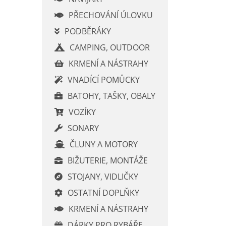
n
í
PŘECHOVÁNÍ ÚLOVKU
p
PODBĚRÁKY
a
CAMPING, OUTDOOR
n
e
KRMENÍ A NÁSTRAHY
l
VNADÍCÍ POMŮCKY
BATOHY, TAŠKY, OBALY
VOZÍKY
SONARY
ČLUNY A MOTORY
BIŽUTERIE, MONTÁŽE
STOJANY, VIDLIČKY
OSTATNÍ DOPLŇKY
KRMENÍ A NÁSTRAHY
DÁRKY PRO RYBÁŘE