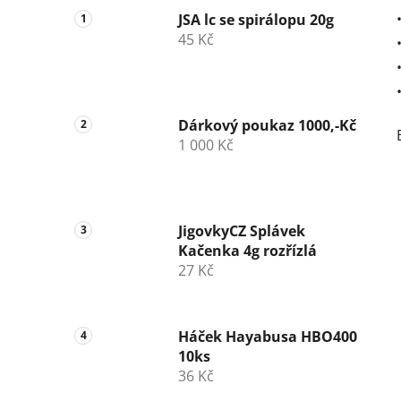
JSA lc se spirálopu 20g
45 Kč
Dárkový poukaz 1000,-Kč
1 000 Kč
JigovkyCZ Splávek
Kačenka 4g rozřízlá
27 Kč
Háček Hayabusa HBO400
10ks
36 Kč