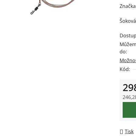
hodnoc
Značka
produk
Šoková
je
0,0
Dostup
z
Můžeme
5
do:
hvězdič
Možnos
Kód:
29
246,2
Měrná
Tisk