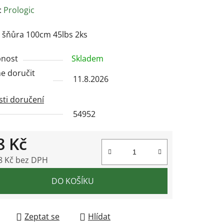
ení
:
Prologic
tu
 šňůra 100cm 45lbs 2ks
nost
Skladem
 doručit
11.8.2026
ek.
ti doručení
54952
8 Kč
8 Kč bez DPH
 cena:
DO KOŠÍKU
Zeptat se
Hlídat