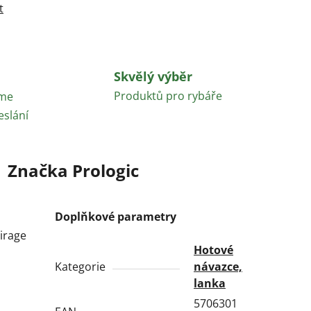
t
Skvělý výběr
Produktů pro rybáře
áme
eslání
Značka
Prologic
Doplňkové parametry
irage
Hotové
Kategorie
návazce,
lanka
5706301