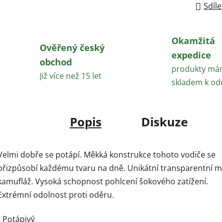
Sdíle
Okamžitá
Ověřený český
expedice
obchod
produkty m
Již více než 15 let
skladem k od
Popis
Diskuze
Velmi dobře se potápí. Měkká konstrukce tohoto vodiče se
přizpůsobí každému tvaru na dně. Unikátní transparentní m
kamufláž. Vysoká schopnost pohlcení šokového zatížení.
Extrémní odolnost proti oděru.
• Potápivý