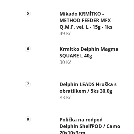
Mikado KRMÍTKO -
METHOD FEEDER MFX -
Q.M.F. vel. L - 15g - 1ks
49 Kč
Krmítko Delphin Magma
SQUARE L 40g
30 Kč
Delphin LEADS Hruška s
obratlíkem / 5ks 30,0g
83 Kč
Polička na rodpod
Delphin ShelfPOD / Camo
20x10x3cm