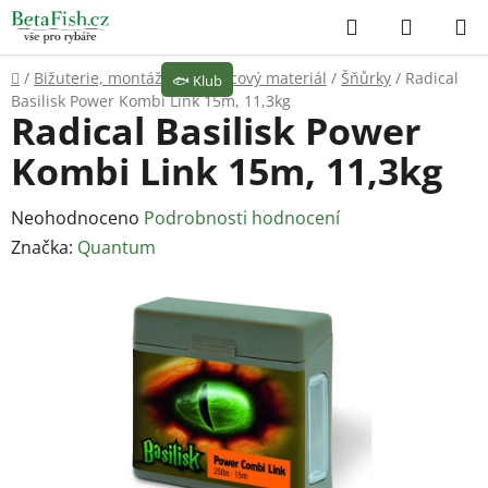
Přejít
Hledat
NÁKUP
na
KOŠÍK
obsah
Domů
/
Bižuterie, montáže
/
Návazcový materiál
/
Šňůrky
/
Radical
🐟
Klub
Basilisk Power Kombi Link 15m, 11,3kg
Radical Basilisk Power
Kombi Link 15m, 11,3kg
Průměrné
Neohodnoceno
Podrobnosti hodnocení
hodnocení
Značka:
Quantum
produktu
je
0,0
z
5
hvězdiček.