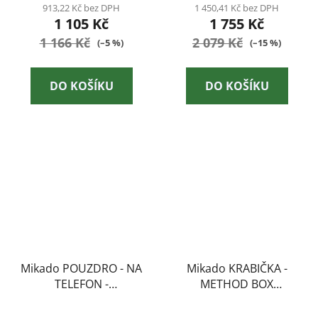
913,22 Kč bez DPH
1 450,41 Kč bez DPH
1 105 Kč
1 755 Kč
1 166 Kč
2 079 Kč
(–5 %)
(–15 %)
DO KOŠÍKU
DO KOŠÍKU
Mikado POUZDRO - NA
Mikado KRABIČKA -
TELEFON -
METHOD BOX
VODĚODOLNÝ - 1 ks
(35x25x8cm) - 1 ks