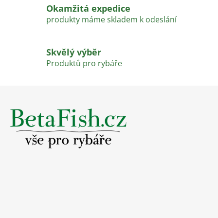
k
Okamžitá expedice
y
produkty máme skladem k odeslání
v
ý
p
Skvělý výběr
i
Produktů pro rybáře
s
u
Z
á
p
a
t
í