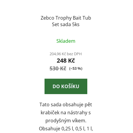
Zebco Trophy Bait Tub
Set sada 5ks
Skladem
204,96 Kč bez DPH
248 Kč
530 Kč
(–53 %)
DO KOŠÍKU
Tato sada obsahuje pět
krabiček na nástrahy s
prodyšným víkem.
Obsahuje 0,25 l, 0,5 l, 1 l,