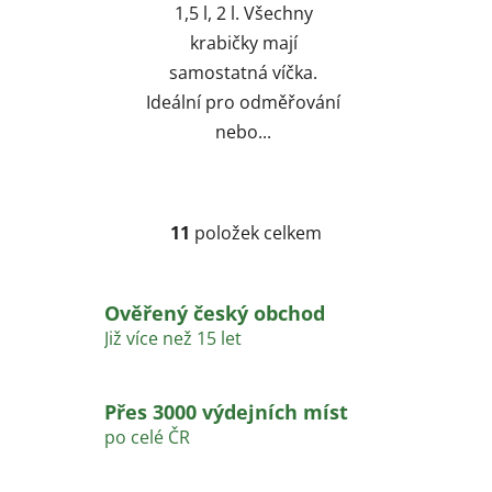
1,5 l, 2 l. Všechny
krabičky mají
samostatná víčka.
Ideální pro odměřování
nebo...
11
položek celkem
O
v
l
Ověřený český obchod
á
d
Již více než 15 let
a
c
í
Přes 3000 výdejních míst
p
po celé ČR
r
v