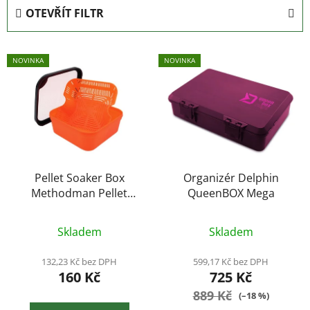
e
OTEVŘÍT FILTR
n
í
V
p
NOVINKA
NOVINKA
ý
r
p
o
i
d
s
u
p
k
r
t
o
Pellet Soaker Box
Organizér Delphin
ů
Methodman Pellet
QueenBOX Mega
d
Soaker 1.8l
u
16.5x16.5x6.5cm
k
Skladem
Skladem
t
132,23 Kč bez DPH
599,17 Kč bez DPH
ů
160 Kč
725 Kč
889 Kč
(–18 %)