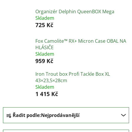
Organizér Delphin QueenBOX Mega
Skladem
725 Kč
Fox Camolite™ RX+ Micron Case OBAL NA
HLÁSIČE
Skladem
959 Kč
Iron Trout box Profi Tackle Box XL
43×23,5×28cm
Skladem
1 415 Kč
Ř
Řadit podle:
Nejprodávanější
a
z