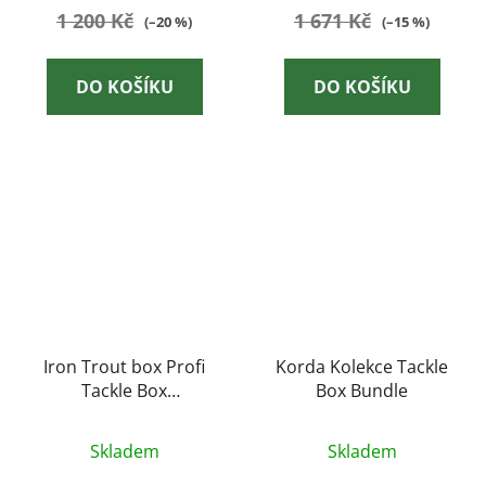
1 200 Kč
1 671 Kč
(–20 %)
(–15 %)
DO KOŠÍKU
DO KOŠÍKU
Iron Trout box Profi
Korda Kolekce Tackle
Tackle Box
Box Bundle
31,5×23×24cm
Skladem
Skladem