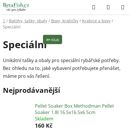
Přejít
Hledat
NÁKUP
na
KOŠÍK
obsah
Domů
/
Batohy, tašky, obaly
/
Boxy, krabičky
/
Krabice a boxy
/
Speciální
🐟
Klub
Speciální
Unikátní tašky a obaly pro speciální rybářské potřeby.
Bez ohledu na to, jaké vybavení potřebujete přenášet,
máme pro vás řešení.
Nejprodávanější
Pellet Soaker Box Methodman Pellet
Soaker 1.8l 16.5x16.5x6.5cm
Skladem
160 Kč