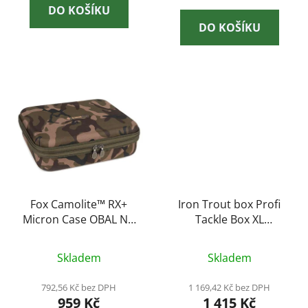
DO KOŠÍKU
DO KOŠÍKU
Fox Camolite™ RX+
Iron Trout box Profi
Micron Case OBAL NA
Tackle Box XL
HLÁSIČE
43×23,5×28cm
Skladem
Skladem
792,56 Kč bez DPH
1 169,42 Kč bez DPH
959 Kč
1 415 Kč