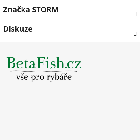
Značka
STORM
Diskuze
Z
á
p
a
t
í