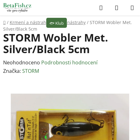
Přejít
Hledat
NÁKUP
na
KOŠÍK
obsah
Domů
/
Krmení a nástrahy
/
Umělé nástrahy
/
STORM Wobler Met.
🐟
Klub
Silver/Black 5cm
STORM Wobler Met.
Silver/Black 5cm
Průměrné
Neohodnoceno
Podrobnosti hodnocení
hodnocení
Značka:
STORM
produktu
je
0,0
z
5
hvězdiček.