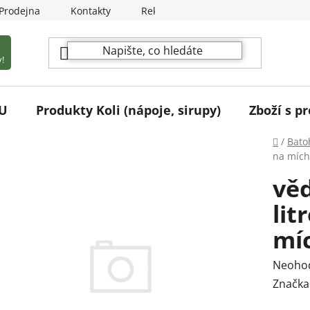
Prodejna
Kontakty
Reklamační podmínky
!
U
Produkty Koli (nápoje, sirupy)
Zboží s pr
Domů
/
Batoh
na mích
věd
lit
mí
Průmě
Neoho
hodnoc
Značka
produk