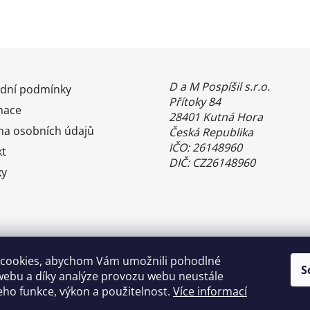
D a M Pospíšil s.r.o.
dní podmínky
Přítoky 84
mace
28401 Kutná Hora
na osobních údajů
Česká Republika
IČO: 26148960
kt
DIČ: CZ26148960
ky
cookies, abychom Vám umožnili pohodlné
S
webu a díky analýze provozu webu neustále
jeho funkce, výkon a použitelnost.
Více informací
Benefity Pluxee - Sodexo