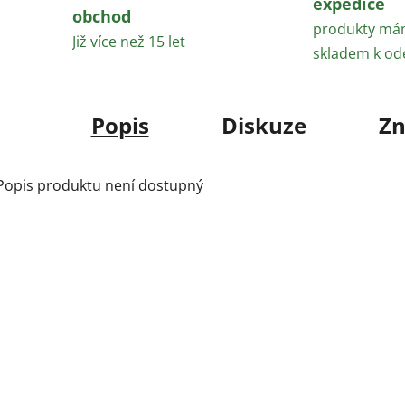
expedice
obchod
produkty m
Již více než 15 let
skladem k od
Popis
Diskuze
Zn
Popis produktu není dostupný