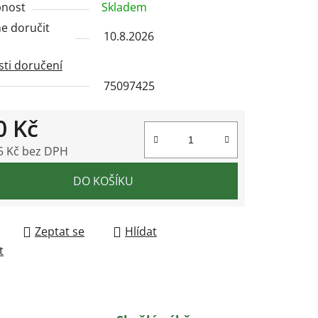
nost
Skladem
 doručit
10.8.2026
ti doručení
75097425
ek.
0 Kč
5 Kč bez DPH
 cena:
DO KOŠÍKU
Zeptat se
Hlídat
t