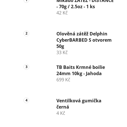
Mikado ZÁTĚŽ - DISTANCE
- 70g / 2.5oz - 1 ks
42 Kč
Olověná zátěž Delphin
CyberBARBED S otvorem
50g
33 Kč
TB Baits Krmné boilie
24mm 10kg - Jahoda
699 Kč
Ventilková gumička
černá
4 Kč