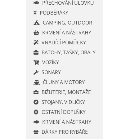
í
PŘECHOVÁNÍ ÚLOVKU
p
PODBĚRÁKY
a
CAMPING, OUTDOOR
n
e
KRMENÍ A NÁSTRAHY
l
VNADÍCÍ POMŮCKY
BATOHY, TAŠKY, OBALY
VOZÍKY
SONARY
ČLUNY A MOTORY
BIŽUTERIE, MONTÁŽE
STOJANY, VIDLIČKY
OSTATNÍ DOPLŇKY
KRMENÍ A NÁSTRAHY
DÁRKY PRO RYBÁŘE