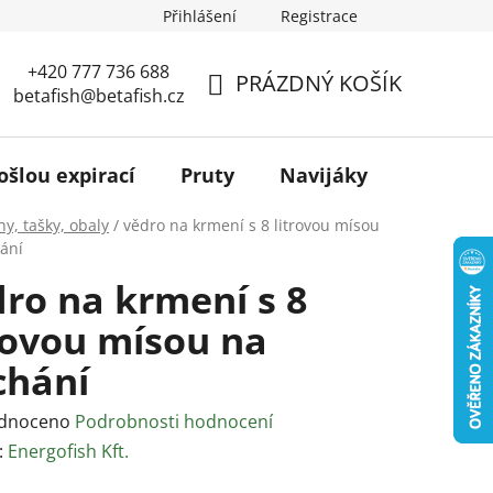
Přihlášení
Registrace
+420 777 736 688
PRÁZDNÝ KOŠÍK
betafish@betafish.cz
NÁKUPNÍ
KOŠÍK
ošlou expirací
Pruty
Navijáky
Podběr
y, tašky, obaly
/
vědro na krmení s 8 litrovou mísou
ání
ro na krmení s 8
rovou mísou na
chání
rné
dnoceno
Podrobnosti hodnocení
ení
:
Energofish Kft.
tu