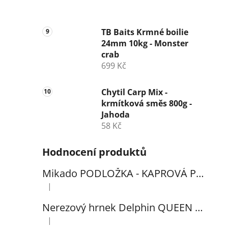
TB Baits Krmné boilie
24mm 10kg - Monster
crab
699 Kč
Chytil Carp Mix -
krmítková směs 800g -
Jahoda
58 Kč
Hodnocení produktů
Mikado PODLOŽKA - KAPROVÁ PRO VYHÁČKOVÁNÍ S METREM - (102x60cm) - 1ks
|
Hodnocení produktu je 5 z 5 hvězdiček.
Nerezový hrnek Delphin QUEEN 300ml
|
Hodnocení produktu je 5 z 5 hvězdiček.