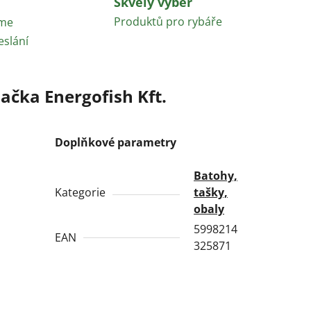
Skvělý výběr
Produktů pro rybáře
áme
eslání
ačka
Energofish Kft.
Doplňkové parametry
Batohy,
Kategorie
tašky,
obaly
5998214
EAN
325871