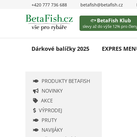
Přejít
+420 777 736 688
betafish@betafish.cz
na
obsah
🐟
BetaFish Klub
slevy až do výše 12% pro členy
Dárkové balíčky 2025
EXPRES MEN
P
PRODUKTY BETAFISH
o
s
NOVINKY
t
AKCE
r
VÝPRODEJ
a
PRUTY
n
n
NAVIJÁKY