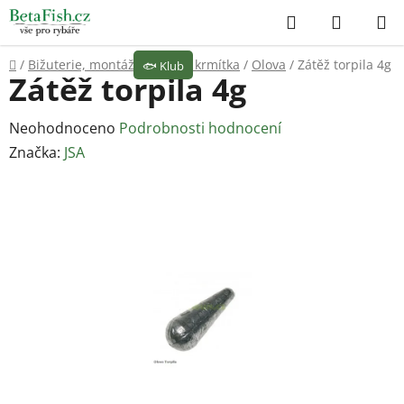
Přejít
Hledat
NÁKUP
na
KOŠÍK
obsah
Domů
/
Bižuterie, montáže
/
Olova, krmítka
/
Olova
/
Zátěž torpila 4g
🐟
Klub
Zátěž torpila 4g
Průměrné
Neohodnoceno
Podrobnosti hodnocení
hodnocení
Značka:
JSA
produktu
je
0,0
z
5
hvězdiček.