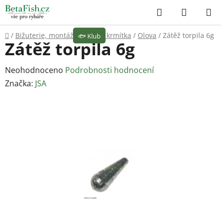
Přejít
Hledat
NÁKUP
na
KOŠÍK
obsah
Domů
/
Bižuterie, montáže
/
Olova, krmítka
/
Olova
/
Zátěž torpila 6g
🐟
Klub
Zátěž torpila 6g
Průměrné
Neohodnoceno
Podrobnosti hodnocení
hodnocení
Značka:
JSA
produktu
je
0,0
z
5
hvězdiček.