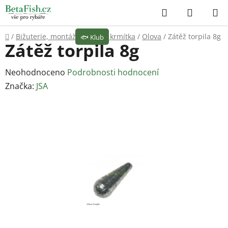
Přejít
Hledat
NÁKUP
na
KOŠÍK
obsah
Domů
/
Bižuterie, montáže
/
Olova, krmítka
/
Olova
/
Zátěž torpila 8g
🐟
Klub
Zátěž torpila 8g
Průměrné
Neohodnoceno
Podrobnosti hodnocení
hodnocení
Značka:
JSA
produktu
je
0,0
z
5
hvězdiček.