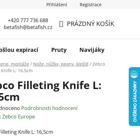
Přihlášení
Registrace
+420 777 736 688
PRÁZDNÝ KOŠÍK
betafish@betafish.cz
NÁKUPNÍ
KOŠÍK
ošlou expirací
Pruty
Navijáky
Podběr
terie, montáže
/
Nože, nůžky, peany, kleště
/
Zebco
g Knife L: 16,5cm
co Filleting Knife L:
,5cm
rné
dnoceno
Podrobnosti hodnocení
ení
:
Zebco Europe
tu
illeting Knife L: 16,5cm