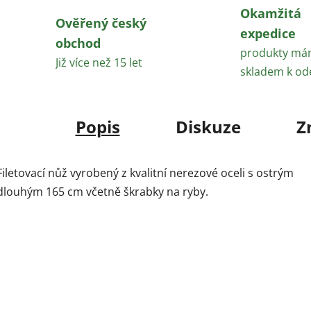
Okamžitá
Ověřený český
expedice
obchod
produkty m
Již více než 15 let
skladem k od
Popis
Diskuze
Z
Filetovací nůž vyrobený z kvalitní nerezové oceli s ostrým
dlouhým 165 cm včetně škrabky na ryby.