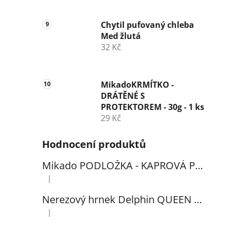
Chytil pufovaný chleba
Med žlutá
32 Kč
MikadoKRMÍTKO -
DRÁTĚNÉ S
PROTEKTOREM - 30g - 1 ks
29 Kč
Hodnocení produktů
Mikado PODLOŽKA - KAPROVÁ PRO VYHÁČKOVÁNÍ S METREM - (102x60cm) - 1ks
|
Hodnocení produktu je 5 z 5 hvězdiček.
Nerezový hrnek Delphin QUEEN 300ml
|
Hodnocení produktu je 5 z 5 hvězdiček.