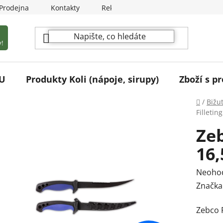
Prodejna
Kontakty
Reklamační podmínky
!
U
Produkty Koli (nápoje, sirupy)
Zboží s pr
Domů
/
Bižu
Filletin
Zeb
16
Průmě
Neoho
hodnoc
Značka
produk
Zebco F
je