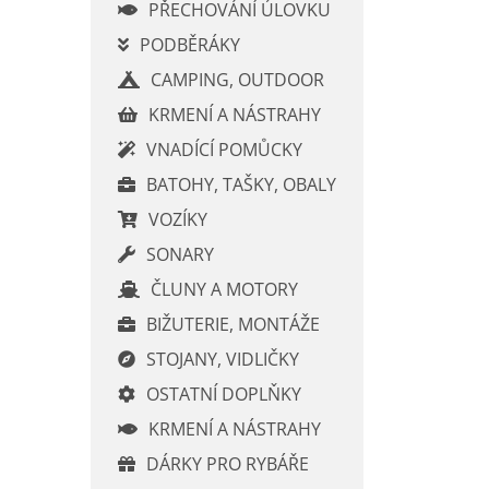
í
PŘECHOVÁNÍ ÚLOVKU
p
PODBĚRÁKY
a
CAMPING, OUTDOOR
n
e
KRMENÍ A NÁSTRAHY
l
VNADÍCÍ POMŮCKY
BATOHY, TAŠKY, OBALY
VOZÍKY
SONARY
ČLUNY A MOTORY
BIŽUTERIE, MONTÁŽE
STOJANY, VIDLIČKY
OSTATNÍ DOPLŇKY
KRMENÍ A NÁSTRAHY
DÁRKY PRO RYBÁŘE