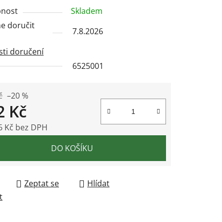
nost
Skladem
 doručit
7.8.2026
ek.
ti doručení
6525001
č
–20 %
2 Kč
6 Kč bez DPH
 cena:
DO KOŠÍKU
Zeptat se
Hlídat
t