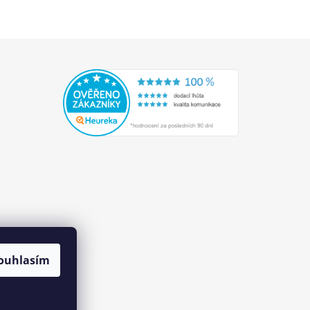
ouhlasím
Přejete si zasílat informace
ANO
NE