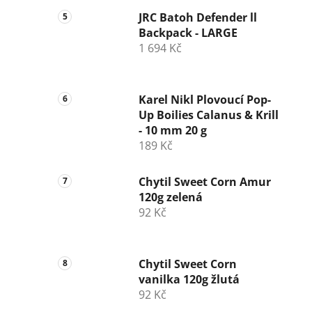
JRC Batoh Defender ll
Backpack - LARGE
1 694 Kč
Karel Nikl Plovoucí Pop-
Up Boilies Calanus & Krill
- 10 mm 20 g
189 Kč
Chytil Sweet Corn Amur
120g zelená
92 Kč
Chytil Sweet Corn
vanilka 120g žlutá
92 Kč