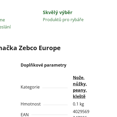
Skvělý výběr
Produktů pro rybáře
áme
eslání
načka
Zebco Europe
Doplňkové parametry
Nože,
nůžky,
Kategorie
peany,
kleště
Hmotnost
0.1 kg
4029569
EAN