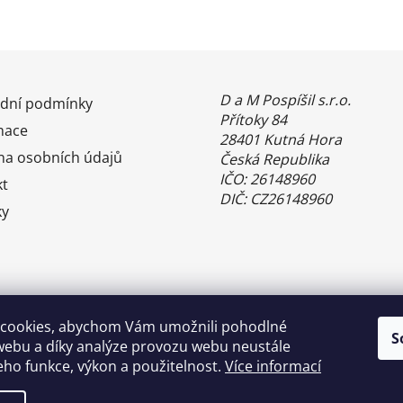
D a M Pospíšil s.r.o.
dní podmínky
Přítoky 84
mace
28401 Kutná Hora
na osobních údajů
Česká Republika
IČO: 26148960
kt
DIČ: CZ26148960
ky
cookies, abychom Vám umožnili pohodlné
S
webu a díky analýze provozu webu neustále
jeho funkce, výkon a použitelnost.
Více informací
Benefity Pluxee - Sodexo