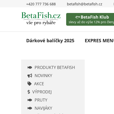
Přejít
+420 777 736 688
betafish@betafish.cz
na
obsah
🐟
BetaFish Klub
slevy až do výše 12% pro členy
Dárkové balíčky 2025
EXPRES MEN
P
PRODUKTY BETAFISH
o
s
NOVINKY
t
AKCE
r
VÝPRODEJ
a
PRUTY
n
n
NAVIJÁKY