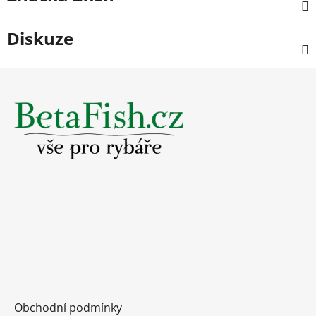
Diskuze
Z
á
p
a
t
í
Obchodní podmínky