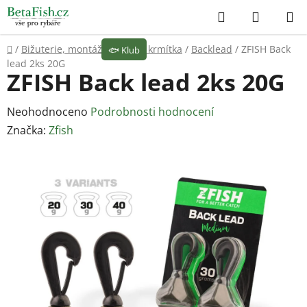
Přejít
Hledat
NÁKUP
na
KOŠÍK
obsah
Domů
/
Bižuterie, montáže
/
Olova, krmítka
/
Backlead
/
ZFISH Back
🐟
Klub
lead 2ks 20G
ZFISH Back lead 2ks 20G
Průměrné
Neohodnoceno
Podrobnosti hodnocení
hodnocení
Značka:
Zfish
produktu
je
0,0
z
5
hvězdiček.