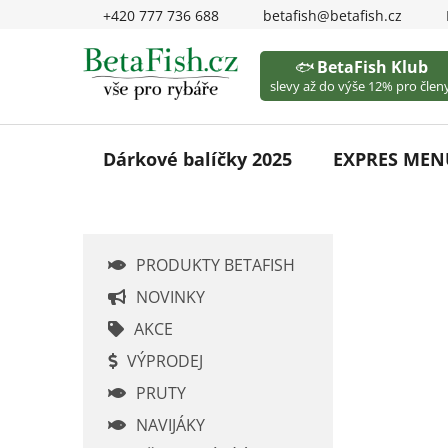
Přejít
+420 777 736 688
betafish@betafish.cz
na
obsah
🐟
BetaFish Klub
slevy až do výše 12% pro členy
Dárkové balíčky 2025
EXPRES MEN
P
PRODUKTY BETAFISH
o
s
NOVINKY
t
AKCE
r
VÝPRODEJ
a
PRUTY
n
n
NAVIJÁKY