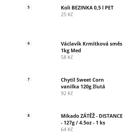
Koli BEZINKA 0,5 l PET
25 Kč
Václavík Krmítková směs
1kg Med
58 Kč
Chytil Sweet Corn
vanilka 120g žlutá
92 Kč
Mikado ZÁTĚŽ - DISTANCE
- 127g / 4.5oz - 1 ks
64 Kč