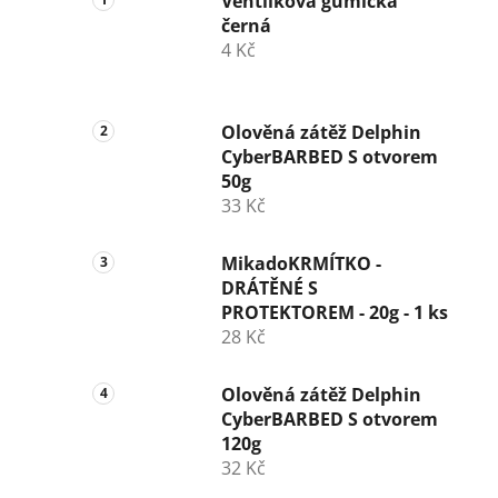
Ventilková gumička
černá
4 Kč
Olověná zátěž Delphin
CyberBARBED S otvorem
50g
33 Kč
MikadoKRMÍTKO -
DRÁTĚNÉ S
PROTEKTOREM - 20g - 1 ks
28 Kč
Olověná zátěž Delphin
CyberBARBED S otvorem
120g
32 Kč