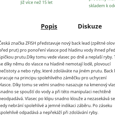
Již více než 15 let
skladem k od
Popis
Diskuze
Česká značka ZFISH představuje nový back lead (zpětné olo
před prut) pro ponoření vlasce pod hladinu vody ihned pře
špičkou prutu.Díky tomu vede vlasec po dně a neplaší ryby.
se díky němu do vlasce na hladině nemotají lodě, plovoucí
nečistoty a nebo ryby, které zdoláváte na jiném prutu. Back 
pracuje na principu spolehlivého záměčku pro uchycení
vlasce. Díky tomu se velmi snadno nasazuje na kmenový vla
snadno se spouští do vody a při této manipulaci nechtěně
neodpadává. Vlasec po klipu snadno klouže a nezasekává se
tedy nebrání spolehlivé a jemné indikaci záběru. Po záseku
spolehlivě odpadává a nepřekáží při zdolávání ryby.