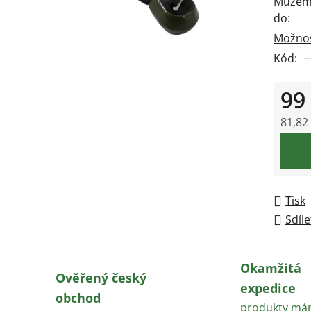
Můžeme
0,0
do:
z
Možnos
5
Kód:
hvězdič
99
81,82
Měrná
Tisk
Sdíle
Okamžitá
Ověřený český
expedice
obchod
produkty m