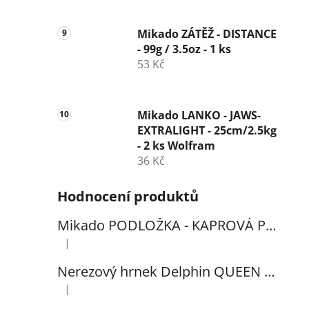
Mikado ZÁTĚŽ - DISTANCE
- 99g / 3.5oz - 1 ks
53 Kč
Mikado LANKO - JAWS-
EXTRALIGHT - 25cm/2.5kg
- 2 ks Wolfram
36 Kč
Hodnocení produktů
Mikado PODLOŽKA - KAPROVÁ PRO VYHÁČKOVÁNÍ S METREM - (102x60cm) - 1ks
|
Hodnocení produktu je 5 z 5 hvězdiček.
Nerezový hrnek Delphin QUEEN 300ml
|
Hodnocení produktu je 5 z 5 hvězdiček.