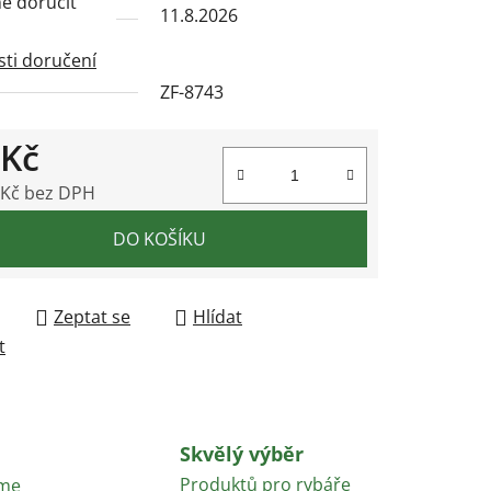
 doručit
11.8.2026
ti doručení
ZF-8743
ek.
 Kč
 Kč bez DPH
 cena:
DO KOŠÍKU
Zeptat se
Hlídat
t
Skvělý výběr
Produktů pro rybáře
áme