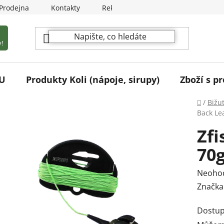
Prodejna
Kontakty
Reklamační podmínky
!
U
Produkty Koli (nápoje, sirupy)
Zboží s pr
Domů
/
Bižu
Back Le
Zfi
70
Průmě
Neoho
hodnoc
Značka
produk
Dostup
je