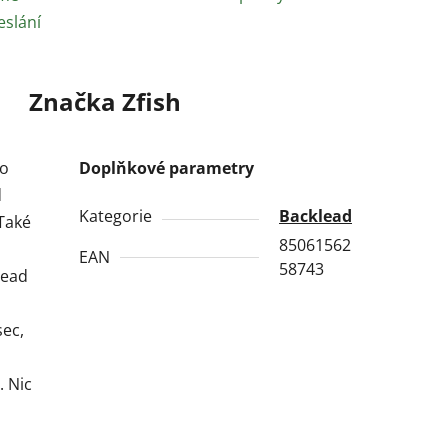
eslání
Značka
Zfish
vo
Doplňkové parametry
d
Kategorie
Backlead
 Také
85061562
EAN
58743
lead
sec,
. Nic