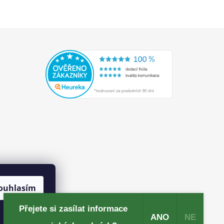
ouhlasím
Přejete si zasílat informace
ANO
NE