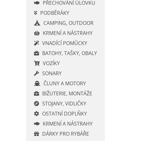
í
PŘECHOVÁNÍ ÚLOVKU
p
PODBĚRÁKY
a
CAMPING, OUTDOOR
n
e
KRMENÍ A NÁSTRAHY
l
VNADÍCÍ POMŮCKY
BATOHY, TAŠKY, OBALY
VOZÍKY
SONARY
ČLUNY A MOTORY
BIŽUTERIE, MONTÁŽE
STOJANY, VIDLIČKY
OSTATNÍ DOPLŇKY
KRMENÍ A NÁSTRAHY
DÁRKY PRO RYBÁŘE