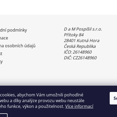
D a M Pospíšil s.r.o.
dní podmínky
Přítoky 84
mace
28401 Kutná Hora
na osobních údajů
Česká Republika
IČO: 26148960
kt
DIČ: CZ26148960
ky
cookies, abychom Vám umožnili pohodlné
S
webu a díky analýze provozu webu neustále
jeho funkce, výkon a použitelnost.
Více informací
Benefity Pluxee - Sodexo