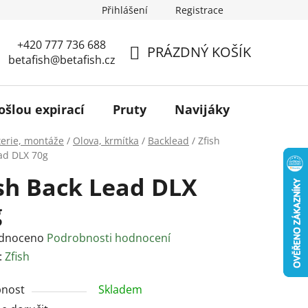
Přihlášení
Registrace
+420 777 736 688
PRÁZDNÝ KOŠÍK
betafish@betafish.cz
NÁKUPNÍ
KOŠÍK
ošlou expirací
Pruty
Navijáky
Podběr
terie, montáže
/
Olova, krmítka
/
Backlead
/
Zfish
ad DLX 70g
sh Back Lead DLX
g
rné
dnoceno
Podrobnosti hodnocení
ení
:
Zfish
tu
nost
Skladem