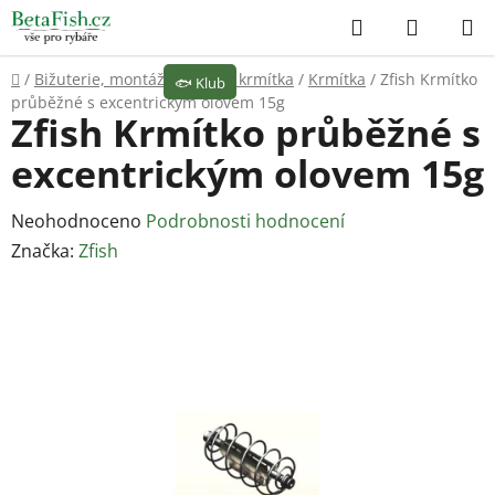
Přejít
Hledat
NÁKUP
na
KOŠÍK
obsah
Domů
/
Bižuterie, montáže
/
Olova, krmítka
/
Krmítka
/
Zfish Krmítko
🐟
Klub
průběžné s excentrickým olovem 15g
Zfish Krmítko průběžné s
excentrickým olovem 15g
Průměrné
Neohodnoceno
Podrobnosti hodnocení
hodnocení
Značka:
Zfish
produktu
je
0,0
z
5
hvězdiček.