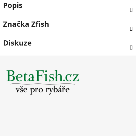
Popis
Značka
Zfish
Diskuze
Z
á
p
a
t
í