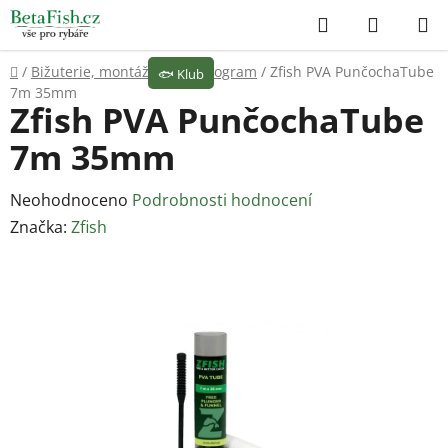
Přejít
Hledat
NÁKUP
na
KOŠÍK
obsah
Domů
/
Bižuterie, montáže
/
PVA program
/
Zfish PVA PunčochaTube
🐟
Klub
7m 35mm
Zfish PVA PunčochaTube
7m 35mm
Průměrné
Neohodnoceno
Podrobnosti hodnocení
hodnocení
Značka:
Zfish
produktu
je
0,0
z
5
hvězdiček.