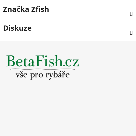
Značka
Zfish
Diskuze
Z
á
p
a
t
í