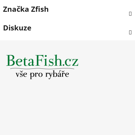
Značka
Zfish
Diskuze
Z
á
p
a
t
í