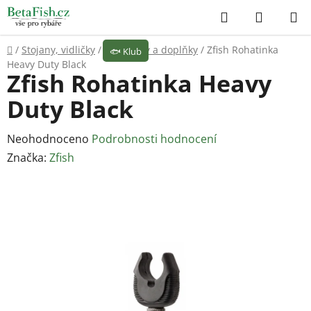
Přejít
Hledat
NÁKUP
na
KOŠÍK
obsah
Domů
/
Stojany, vidličky
/
Rohatinky a doplňky
/
Zfish Rohatinka
🐟
Klub
Heavy Duty Black
Zfish Rohatinka Heavy
Duty Black
Průměrné
Neohodnoceno
Podrobnosti hodnocení
hodnocení
Značka:
Zfish
produktu
je
0,0
z
5
hvězdiček.