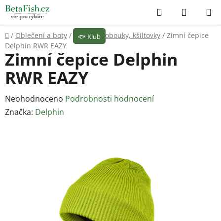
Přejít
Hledat
NÁKUP
na
KOŠÍK
obsah
Domů
/
Oblečení a boty
/
Čepice, klobouky, kšiltovky
/
Zimní čepice
🐟
Klub
Delphin RWR EAZY
Zimní čepice Delphin
RWR EAZY
Průměrné
Neohodnoceno
Podrobnosti hodnocení
hodnocení
Značka:
Delphin
produktu
je
0,0
z
5
hvězdiček.