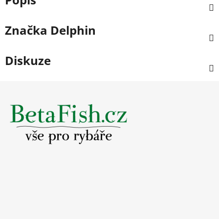
Značka
Delphin
Diskuze
Z
á
p
a
t
í