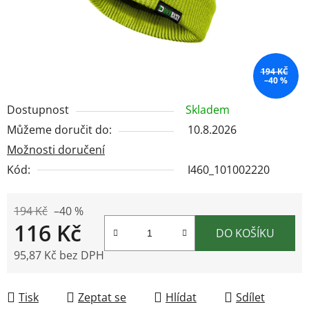
194 KČ
–40 %
Dostupnost
Skladem
Můžeme doručit do:
10.8.2026
Možnosti doručení
Kód:
I460_101002220
194 Kč
–40 %
116 Kč
DO KOŠÍKU
95,87 Kč bez DPH
Měrná cena:
Tisk
Zeptat se
Hlídat
Sdílet