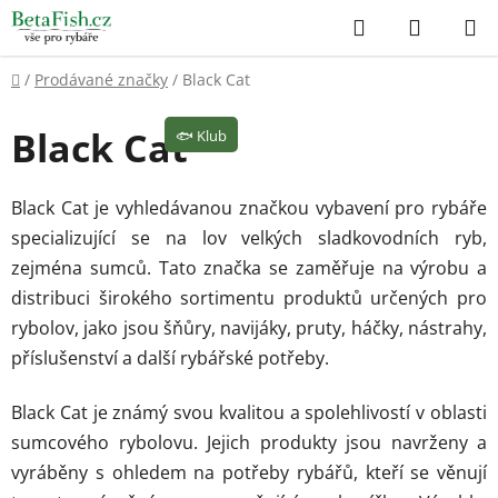
Přejít
Hledat
NÁKUP
na
KOŠÍK
obsah
Domů
/
Prodávané značky
/
Black Cat
Black Cat
🐟
Klub
Black Cat je vyhledávanou značkou vybavení pro rybáře
specializující se na lov velkých sladkovodních ryb,
zejména sumců. Tato značka se zaměřuje na výrobu a
distribuci širokého sortimentu produktů určených pro
rybolov, jako jsou šňůry, navijáky, pruty, háčky, nástrahy,
příslušenství a další rybářské potřeby.
Black Cat je známý svou kvalitou a spolehlivostí v oblasti
sumcového rybolovu. Jejich produkty jsou navrženy a
vyráběny s ohledem na potřeby rybářů, kteří se věnují