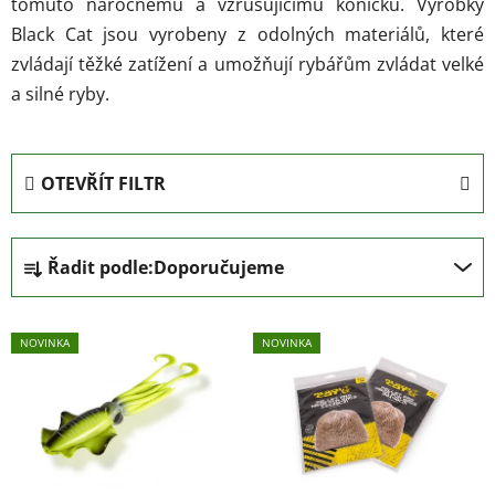
tomuto náročnému a vzrušujícímu koníčku. Výrobky
Black Cat jsou vyrobeny z odolných materiálů, které
zvládají těžké zatížení a umožňují rybářům zvládat velké
a silné ryby.
OTEVŘÍT FILTR
Ř
Řadit podle:
Doporučujeme
a
z
V
e
NOVINKA
NOVINKA
ý
n
p
í
i
p
s
r
p
o