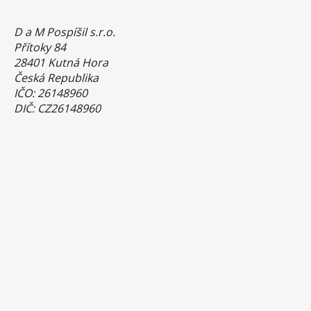
D a M Pospíšil s.r.o.
Přítoky 84
28401 Kutná Hora
Česká Republika
IČO: 26148960
DIČ: CZ26148960