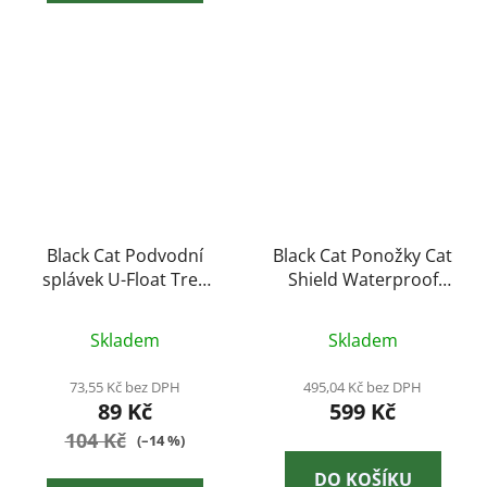
Black Cat Podvodní
Black Cat Ponožky Cat
splávek U-Float Tree
Shield Waterproof
10g fluo yellow
Sock UK - 39-43
Skladem
Skladem
73,55 Kč bez DPH
495,04 Kč bez DPH
89 Kč
599 Kč
104 Kč
(–14 %)
DO KOŠÍKU