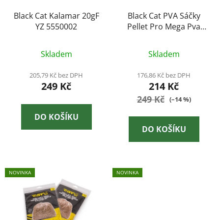
r
d
o
Black Cat Kalamar 20gF
Black Cat PVA Sáčky
u
YZ 5550002
Pellet Pro Mega Pva
d
k
Bags 20ks - 15x20 cm
u
t
k
Skladem
Skladem
ů
t
205,79 Kč bez DPH
176,86 Kč bez DPH
ů
249 Kč
214 Kč
249 Kč
(–14 %)
DO KOŠÍKU
DO KOŠÍKU
NOVINKA
NOVINKA