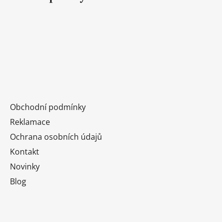
k
í
y
v
ý
p
i
s
u
Obchodní podmínky
Reklamace
Ochrana osobních údajů
Kontakt
Novinky
Blog