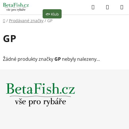
Přejít
Hledat
NÁKUP
na
🐟
Klub
KOŠÍK
obsah
Domů
/
Prodávané značky
/
GP
GP
Žádné produkty značky
GP
nebyly nalezeny...
Z
á
p
a
t
í