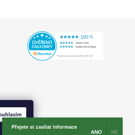
ouhlasím
Přejete si zasílat informace
ANO
NE