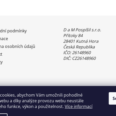
D a M Pospíšil s.r.o.
dní podmínky
Přítoky 84
mace
28401 Kutná Hora
na osobních údajů
Česká Republika
IČO: 26148960
kt
DIČ: CZ26148960
ky
cookies, abychom Vám umožnili pohodlné
S
webu a díky analýze provozu webu neustále
jeho funkce, výkon a použitelnost.
Více informací
Benefity Pluxee - Sodexo