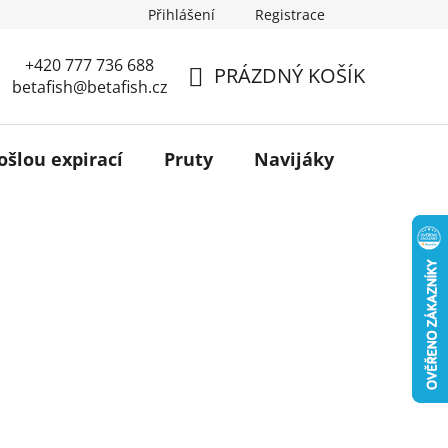
Přihlášení
Registrace
+420 777 736 688
PRÁZDNÝ KOŠÍK
betafish@betafish.cz
NÁKUPNÍ
KOŠÍK
ošlou expirací
Pruty
Navijáky
Podběr