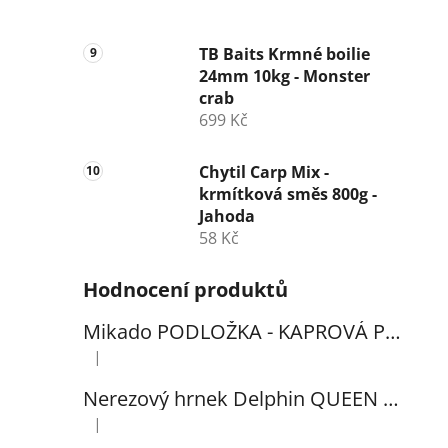
TB Baits Krmné boilie
24mm 10kg - Monster
crab
699 Kč
Chytil Carp Mix -
krmítková směs 800g -
Jahoda
58 Kč
Hodnocení produktů
Mikado PODLOŽKA - KAPROVÁ PRO VYHÁČKOVÁNÍ S METREM - (102x60cm) - 1ks
|
Hodnocení produktu je 5 z 5 hvězdiček.
Nerezový hrnek Delphin QUEEN 300ml
|
Hodnocení produktu je 5 z 5 hvězdiček.