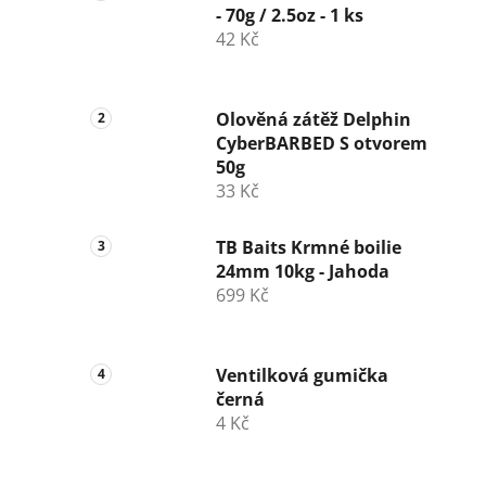
- 70g / 2.5oz - 1 ks
42 Kč
Olověná zátěž Delphin
CyberBARBED S otvorem
50g
33 Kč
TB Baits Krmné boilie
24mm 10kg - Jahoda
699 Kč
Ventilková gumička
černá
4 Kč