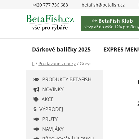
Přejít
+420 777 736 688
betafish@betafish.cz
na
obsah
🐟
BetaFish Klub
slevy až do výše 12% pro členy
Dárkové balíčky 2025
EXPRES MEN
Domů
/
Prodávané značky
/
Greys
P
PRODUKTY BETAFISH
o
s
NOVINKY
t
AKCE
r
VÝPRODEJ
a
PRUTY
n
n
NAVIJÁKY
í
PŘECHOVÁNÍ ÚLOVKU