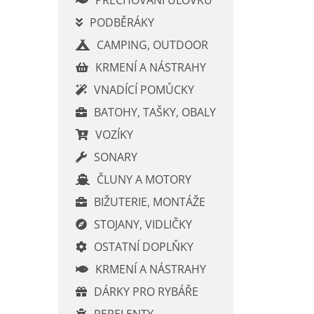
p
PODBĚRÁKY
a
CAMPING, OUTDOOR
n
e
KRMENÍ A NÁSTRAHY
l
VNADÍCÍ POMŮCKY
BATOHY, TAŠKY, OBALY
VOZÍKY
SONARY
ČLUNY A MOTORY
BIŽUTERIE, MONTÁŽE
STOJANY, VIDLIČKY
OSTATNÍ DOPLŇKY
KRMENÍ A NÁSTRAHY
DÁRKY PRO RYBÁŘE
REPELENTY