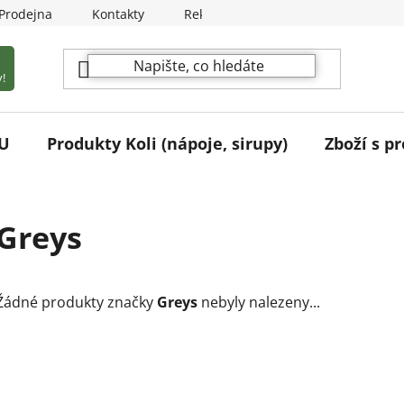
Prodejna
Kontakty
Reklamační podmínky
!
U
Produkty Koli (nápoje, sirupy)
Zboží s pr
Greys
Žádné produkty značky
Greys
nebyly nalezeny...