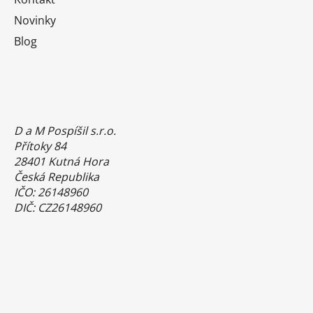
Novinky
Blog
D a M Pospíšil s.r.o.
Přítoky 84
28401 Kutná Hora
Česká Republika
IČO: 26148960
DIČ: CZ26148960