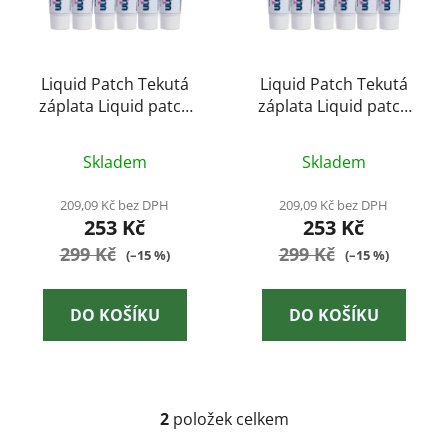
s
r
p
o
r
d
o
Liquid Patch Tekutá
Liquid Patch Tekutá
u
záplata Liquid patch
záplata Liquid patch
d
k
barva černá
barva šedá
u
t
k
Skladem
Skladem
ů
t
209,09 Kč bez DPH
209,09 Kč bez DPH
ů
253 Kč
253 Kč
299 Kč
299 Kč
(–15 %)
(–15 %)
DO KOŠÍKU
DO KOŠÍKU
2
položek celkem
O