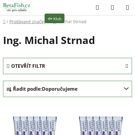
Přejít
Hledat
NÁKUP
na
KOŠÍK
obsah
🐟
Klub
Domů
/
Prodávané značky
/
Ing. Michal Strnad
Ing. Michal Strnad
OTEVŘÍT FILTR
Ř
Řadit podle:
Doporučujeme
a
z
V
e
ý
n
p
í
i
p