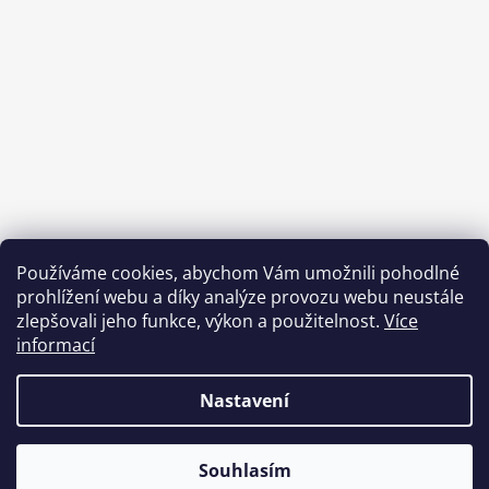
Používáme cookies, abychom Vám umožnili pohodlné
prohlížení webu a díky analýze provozu webu neustále
zlepšovali jeho funkce, výkon a použitelnost.
Více
informací
Benefity Pluxee - Sodexo
Nastavení
Vytvořil Shoptet
& verteco.digital
Souhlasím
Copyright 2026
BetaFish.cz
. Všechna práva
OBJEDNÁVKY NAD 2000 KČ DORUČUJEME ZDARMA!