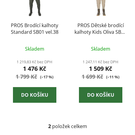
s
r
p
o
r
d
o
PROS Brodící kalhoty
PROS Dětské brodící
u
Standard SB01 vel.38
kalhoty Kids Oliva SB06
d
k
24-25
u
t
k
Skladem
Skladem
ů
t
1 219,83 Kč bez DPH
1 247,11 Kč bez DPH
ů
1 476 Kč
1 509 Kč
1 799 Kč
1 699 Kč
(–17 %)
(–11 %)
DO KOŠÍKU
DO KOŠÍKU
2
položek celkem
O