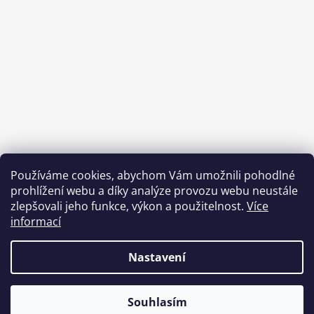
Používáme cookies, abychom Vám umožnili pohodlné
prohlížení webu a díky analýze provozu webu neustále
zlepšovali jeho funkce, výkon a použitelnost.
Více
informací
Benefity Pluxee - Sodexo
Nastavení
Vytvořil Shoptet
& verteco.digital
Souhlasím
Copyright 2026
BetaFish.cz
. Všechna práva
OBJEDNÁVKY NAD 2000 KČ DORUČUJEME ZDARMA!