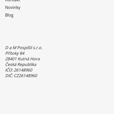
Novinky
Blog
D a M Pospíšil s.r.o.
Přítoky 84
28401 Kutná Hora
Česká Republika
IČO: 26148960
DIČ: CZ26148960