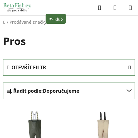
Přejít
Hledat
NÁKUP
na
KOŠÍK
obsah
🐟
Klub
Domů
/
Prodávané značky
/
Pros
Pros
OTEVŘÍT FILTR
Ř
Řadit podle:
Doporučujeme
a
z
V
e
ý
n
p
í
i
p