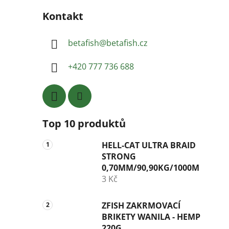
Kontakt
betafish
@
betafish.cz
+420 777 736 688
Top 10 produktů
HELL-CAT ULTRA BRAID
STRONG
0,70MM/90,90KG/1000M
3 Kč
ZFISH ZAKRMOVACÍ
BRIKETY WANILA - HEMP
220G