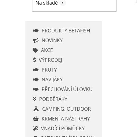
Na skladě
5
p
a
n
e
PRODUKTY BETAFISH
l
NOVINKY
AKCE
VÝPRODEJ
PRUTY
NAVIJÁKY
PŘECHOVÁNÍ ÚLOVKU
PODBĚRÁKY
CAMPING, OUTDOOR
KRMENÍ A NÁSTRAHY
VNADÍCÍ POMŮCKY