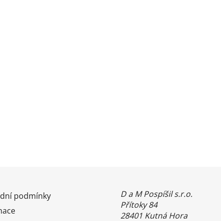
D a M Pospíšil s.r.o.
dní podmínky
Přítoky 84
mace
28401 Kutná Hora