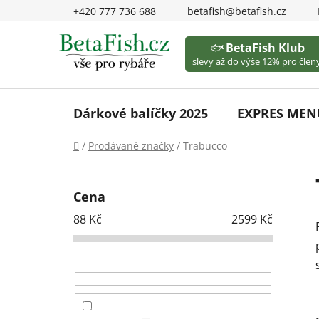
Přejít
+420 777 736 688
betafish@betafish.cz
na
obsah
🐟
BetaFish Klub
slevy až do výše 12% pro členy
Dárkové balíčky 2025
EXPRES MEN
Domů
/
Prodávané značky
/
Trabucco
P
o
Cena
s
88
Kč
2599
Kč
t
r
a
n
n
í