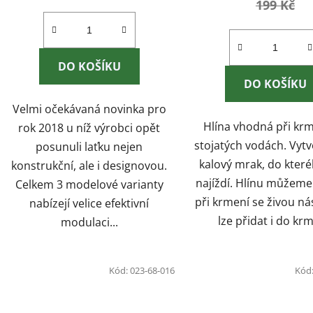
199 Kč
DO KOŠÍKU
DO KOŠÍKU
Velmi očekávaná novinka pro
Hlína vhodná při kr
rok 2018 u níž výrobci opět
stojatých vodách. Vytv
posunuli laťku nejen
kalový mrak, do kter
konstrukční, ale i designovou.
najíždí. Hlínu můžeme 
Celkem 3 modelové varianty
při krmení se živou ná
nabízejí velice efektivní
lze přidat i do krm
modulaci...
Kód:
023-68-016
Kód