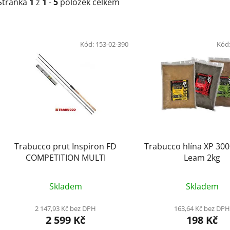
Stránka
1
z
1
-
5
položek celkem
V
ý
Kód:
153-02-390
Kód
p
i
s
p
r
o
d
Trabucco prut Inspiron FD
Trabucco hlína XP 3
u
COMPETITION MULTI
Leam 2kg
k
t
Skladem
Skladem
ů
2 147,93 Kč bez DPH
163,64 Kč bez DP
2 599 Kč
198 Kč