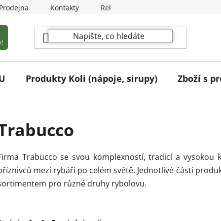
Prodejna
Kontakty
Reklamační podmínky
!
U
Produkty Koli (nápoje, sirupy)
Zboží s pr
Trabucco
Firma Trabucco se svou komplexností, tradicí a vysokou k
příznivců mezi rybáři po celém světě. Jednotlivé části prod
sortimentem pro různé druhy rybolovu.