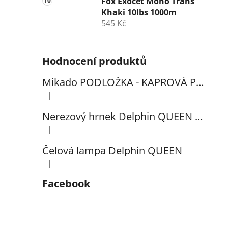
Fox Exocet Mono Trans
Khaki 10lbs 1000m
545 Kč
Hodnocení produktů
Mikado PODLOŽKA - KAPROVÁ PRO VYHÁČKOVÁNÍ S METREM - (102x60cm) - 1ks
|
Hodnocení produktu je 5 z 5 hvězdiček.
Nerezový hrnek Delphin QUEEN 300ml
|
Hodnocení produktu je 5 z 5 hvězdiček.
Čelová lampa Delphin QUEEN
Na naší
|
Hodnocení produktu je 5 z 5 hvězdiček.
prodejně i
Facebook
webu při
platbě online