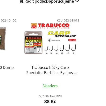
Řadit podle:
Doporučujeme
a
z
e
:
062-16-100
n
Kód:
023-68-018
í
p
r
o
d
u
k
000 Damp
Trabucco háčky Carp
t
Specialist Barbless Eye bez
ů
protihrotu 16ks vel. 16
Skladem
H
72,73 Kč bez DPH
88 Kč