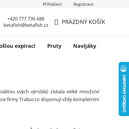
Přihlášení
Registrace
+420 777 736 688
PRÁZDNÝ KOŠÍK
betafish@betafish.cz
NÁKUPNÍ
KOŠÍK
ošlou expirací
Pruty
Navijáky
Podběr
valitou svých výrobků získala velké množství
ukce firmy Trabucco disponují vždy kompletním
Ř