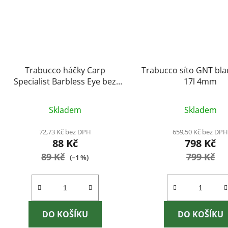
Trabucco háčky Carp
Trabucco síto GNT blac
Specialist Barbless Eye bez
17l 4mm
protihrotu 15ks vel. 16
Skladem
Skladem
72,73 Kč bez DPH
659,50 Kč bez DP
88 Kč
798 Kč
89 Kč
799 Kč
(–1 %)
DO KOŠÍKU
DO KOŠÍKU