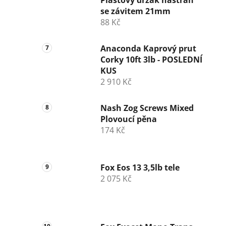
se závitem 21mm
88 Kč
Anaconda Kaprový prut
Corky 10ft 3lb - POSLEDNÍ
KUS
2 910 Kč
Nash Zog Screws Mixed
Plovoucí pěna
174 Kč
Fox Eos 13 3,5lb tele
2 075 Kč