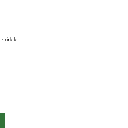
k riddle
H