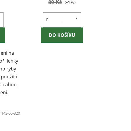
89 Kč
(–1 %)
DO KOŠÍKU
mení na
oří lehký
ého ryby
použít i
strahou,
ení.
:
143-05-320