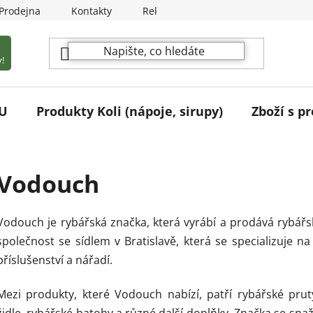
Prodejna
Kontakty
Reklamační podmínky
!
U
Produkty Koli (nápoje, sirupy)
Zboží s pr
Vodouch
Vodouch je rybářská značka, která vyrábí a prodává rybářs
společnost se sídlem v Bratislavě, která se specializuje n
příslušenství a nářadí.
Mezi produkty, které Vodouch nabízí, patří rybářské pruty
židle, rybářské batohy a různé další doplňky. Značka se snaž