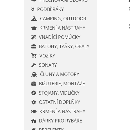
p
PODBĚRÁKY
a
CAMPING, OUTDOOR
n
e
KRMENÍ A NÁSTRAHY
l
VNADÍCÍ POMŮCKY
BATOHY, TAŠKY, OBALY
VOZÍKY
SONARY
ČLUNY A MOTORY
BIŽUTERIE, MONTÁŽE
STOJANY, VIDLIČKY
OSTATNÍ DOPLŇKY
KRMENÍ A NÁSTRAHY
DÁRKY PRO RYBÁŘE
REPELENTY