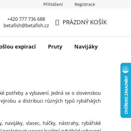
Přihlášení
Registrace
+420 777 736 688
PRÁZDNÝ KOŠÍK
betafish@betafish.cz
NÁKUPNÍ
KOŠÍK
ošlou expirací
Pruty
Navijáky
Podběr
ké potřeby a vybavení. Jedná se o slovenskou
a výrobu a distribuci různých typů rybářských
, navijáky, vlasec, háčky, nástrahy, rybářské
í poskytovat vysoce kvalitní rybářské vybavení