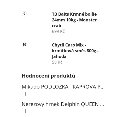
TB Baits Krmné boilie
24mm 10kg - Monster
crab
699 Kč
Chytil Carp Mix -
krmítková směs 800g -
Jahoda
58 Kč
Hodnocení produktů
Mikado PODLOŽKA - KAPROVÁ PRO VYHÁČKOVÁNÍ S METREM - (102x60cm) - 1ks
|
Hodnocení produktu je 5 z 5 hvězdiček.
Nerezový hrnek Delphin QUEEN 300ml
|
Hodnocení produktu je 5 z 5 hvězdiček.