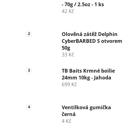
- 70g / 2.5oz - 1 ks
42 Kč
Olověná zátěž Delphin
CyberBARBED S otvorem
50g
33 Kč
TB Baits Krmné boilie
24mm 10kg - Jahoda
699 Kč
Ventilková gumička
černá
4 Kč