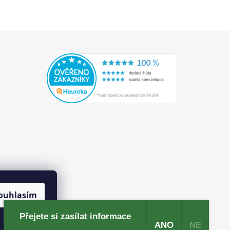
ouhlasím
Přejete si zasílat informace
ANO
NE