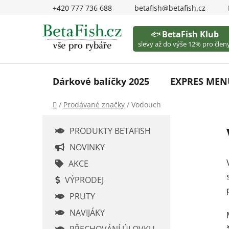
Přejít
+420 777 736 688
betafish@betafish.cz
na
obsah
🐟
BetaFish Klub
slevy až do výše 12% pro členy
Dárkové balíčky 2025
EXPRES MEN
Domů
/
Prodávané značky
/
Vodouch
P
PRODUKTY BETAFISH
o
s
NOVINKY
t
AKCE
r
VÝPRODEJ
a
PRUTY
n
n
NAVIJÁKY
í
PŘECHOVÁNÍ ÚLOVKU