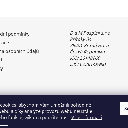
D a M Pospíšil s.r.o.
dní podmínky
Přítoky 84
mace
28401 Kutná Hora
na osobních údajů
Česká Republika
IČO: 26148960
kt
DIČ: CZ26148960
ky
cookies, abychom Vám umožnili pohodlné
S
webu a díky analýze provozu webu neustále
jeho funkce, výkon a použitelnost.
Více informací
Benefity Pluxee - Sodexo