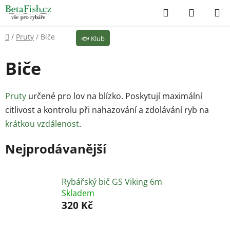
Přejít
Hledat
NÁKUP
na
KOŠÍK
obsah
Domů
/
Pruty
/
Biče
🐟
Klub
Biče
Pruty
určené pro lov na blízko. Poskytují maximální
citlivost a kontrolu při nahazování a zdolávání ryb na
krátkou vzdálenost
.
Nejprodávanější
Rybářský bič GS Viking 6m
Skladem
320 Kč