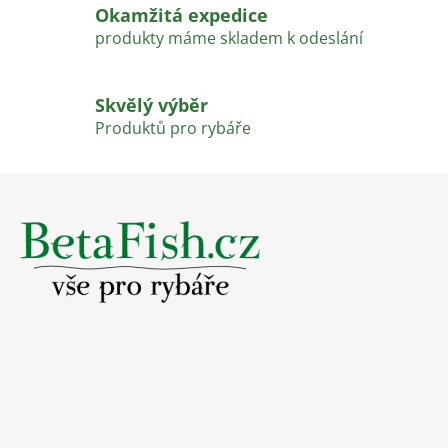
k
Okamžitá expedice
y
produkty máme skladem k odeslání
v
ý
p
Skvělý výběr
i
Produktů pro rybáře
s
u
Z
á
p
a
t
í