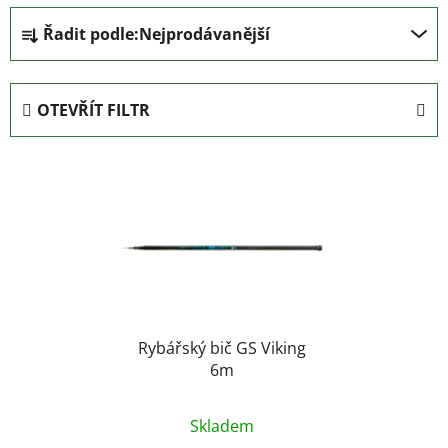
Ř
Řadit podle:
Nejprodávanější
a
z
e
OTEVŘÍT FILTR
n
í
V
p
ý
r
p
o
i
d
s
u
p
k
r
t
o
Rybářský bič GS Viking
ů
6m
d
u
k
Skladem