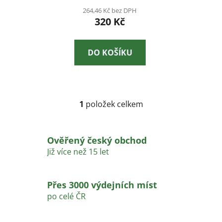
t
264,46 Kč bez DPH
ů
320 Kč
DO KOŠÍKU
1
položek celkem
O
v
l
Ověřený český obchod
á
d
Již více než 15 let
a
c
í
Přes 3000 výdejních míst
p
po celé ČR
r
v