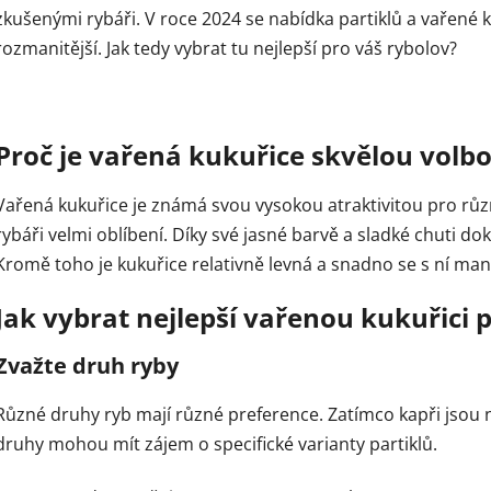
zkušenými rybáři. V roce 2024 se nabídka partiklů a vařené 
rozmanitější. Jak tedy vybrat tu nejlepší pro váš rybolov?
Proč je vařená kukuřice skvělou volb
Vařená kukuřice je známá svou vysokou atraktivitou pro různ
rybáři velmi oblíbení. Díky své jasné barvě a sladké chuti dok
Kromě toho je kukuřice relativně levná a snadno se s ní man
Jak vybrat nejlepší vařenou kukuřici p
Zvažte druh ryby
Různé druhy ryb mají různé preference. Zatímco kapři jsou n
druhy mohou mít zájem o specifické varianty partiklů.