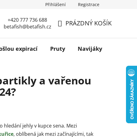
Přihlášení
Registrace
+420 777 736 688
PRÁZDNÝ KOŠÍK
betafish@betafish.cz
NÁKUPNÍ
KOŠÍK
ošlou expirací
Pruty
Navijáky
Podběr
partikly a vařenou
024?
 hledání jehly v kupce sena. Mezi
kuřice
, oblíbená jak mezi začínajícími, tak