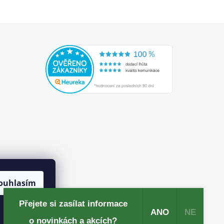
ouhlasím
Přejete si zasílat informace
ANO
NE
​o novinkách a akcích?​