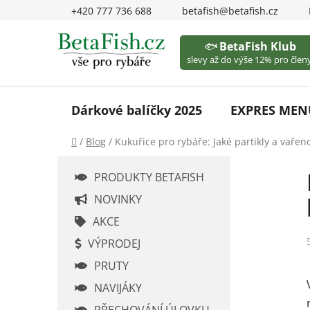
Přejít
+420 777 736 688
betafish@betafish.cz
na
obsah
🐟
BetaFish Klub
slevy až do výše 12% pro členy
Dárkové balíčky 2025
EXPRES MEN
Domů
/
Blog
/
Kukuřice pro rybáře: Jaké partikly a vařeno
P
PRODUKTY BETAFISH
o
s
NOVINKY
t
AKCE
r
VÝPRODEJ
a
PRUTY
n
n
NAVIJÁKY
í
PŘECHOVÁNÍ ÚLOVKU