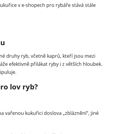
kukuřice v e-shopech pro rybáře stává stále
ou
é druhy ryb, včetně kaprů, kteří jsou mezi
áže efektivně přilákat ryby i z větších hloubek.
ipuluje.
ro lov ryb?
a vařenou kukuřici doslova „zbláznění“, jiné