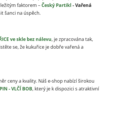
ůležitým faktorem –
Český Partikl
- Vařená
it šanci na úspěch.
CE ve skle bez nálevu
, je zpracována tak,
istěte se, že kukuřice je dobře vařená a
měr ceny a kvality. Náš e-shop nabízí širokou
PIN - VLČÍ BOB
, který je k dispozici s atraktivní