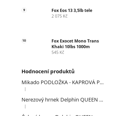
Fox Eos 13 3,5lb tele
2 075 Kč
Fox Exocet Mono Trans
Khaki 10lbs 1000m
545 Kč
Hodnocení produktů
Mikado PODLOŽKA - KAPROVÁ PRO VYHÁČKOVÁNÍ S METREM - (102x60cm) - 1ks
|
Hodnocení produktu je 5 z 5 hvězdiček.
Nerezový hrnek Delphin QUEEN 300ml
|
Hodnocení produktu je 5 z 5 hvězdiček.