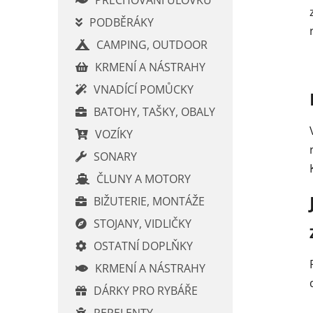
p
PODBĚRÁKY
a
CAMPING, OUTDOOR
n
e
KRMENÍ A NÁSTRAHY
l
VNADÍCÍ POMŮCKY
BATOHY, TAŠKY, OBALY
VOZÍKY
SONARY
ČLUNY A MOTORY
BIŽUTERIE, MONTÁŽE
STOJANY, VIDLIČKY
OSTATNÍ DOPLŇKY
KRMENÍ A NÁSTRAHY
DÁRKY PRO RYBÁŘE
REPELENTY