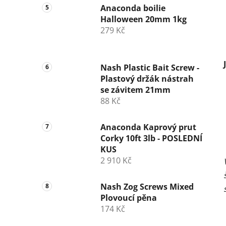
Anaconda boilie
Halloween 20mm 1kg
279 Kč
Nash Plastic Bait Screw -
Plastový držák nástrah
se závitem 21mm
88 Kč
Anaconda Kaprový prut
Corky 10ft 3lb - POSLEDNÍ
KUS
2 910 Kč
Nash Zog Screws Mixed
Plovoucí pěna
174 Kč