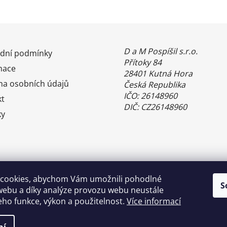
D a M Pospíšil s.r.o.
dní podmínky
Přítoky 84
mace
28401 Kutná Hora
na osobních údajů
Česká Republika
IČO: 26148960
kt
DIČ: CZ26148960
ky
cookies, abychom Vám umožnili pohodlné
S
webu a díky analýze provozu webu neustále
jeho funkce, výkon a použitelnost.
Více informací
Benefity Pluxee - Sodexo