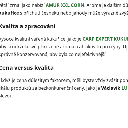
větší zrna, jako nabízí
AMUR XXL CORN
. Aroma je dalším d
kukuřice
s příchutí česneku nebo jahody může výrazně zvýš
Kvalita a zpracování
Vysoce kvalitní vařená kukuřice, jako je
CARP EXPERT KUKUŘI
aby si udržela své přirozené aroma a atraktivitu pro ryby. Uj
správně konzervovaná, aby byla co nejefektivnější.
Cena versus kvalita
I když je cena důležitým faktorem, měli byste vždy zvážit po
škálu produktů za bezkonkurenční ceny, jako je
Václavík
LU
slevou.