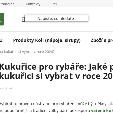
Prodejna
Kontakty
Reklamační podmínky
!
U
Produkty Koli (nápoje, sirupy)
Zboží s pr
u kukuřici si vybrat v roce 2024?
Kukuřice pro rybáře: Jaké 
kukuřici si vybrat v roce 2
5.2.2024
Vybírat tu pravou nástrahu pro rybaření může být někdy jako
nejpopulárnější a tradiční volby patří bezesporu
vařená ku