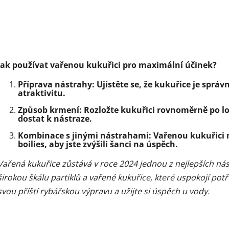
Jak používat vařenou kukuřici pro maximální účinek?
Příprava nástrahy
: Ujistěte se, že kukuřice je sprá
atraktivitu.
Způsob krmení
: Rozložte kukuřici rovnoměrně po 
dostat k nástraze.
Kombinace s jinými nástrahami
: Vařenou kukuřici
boilies, aby jste zvýšili šanci na úspěch.
Vařená kukuřice zůstává v roce 2024 jednou z nejlepších ná
širokou škálu partiklů a vařené kukuřice, které uspokojí pot
svou příští rybářskou výpravu a užijte si úspěch u vody.