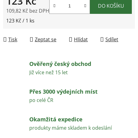
123 Kč
DO KOŠÍKU
109,82 Kč bez DPH
Měrná cena:
123 Kč / 1 ks
Tisk
Zeptat se
Hlídat
Sdílet
Ověřený český obchod
Již více než 15 let
Přes 3000 výdejních míst
po celé ČR
Okamžitá expedice
produkty máme skladem k odeslání