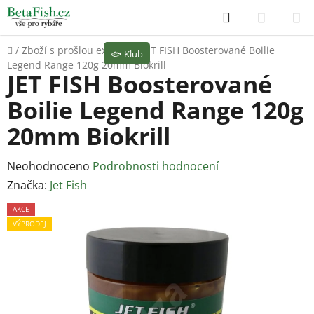
Přejít
Hledat
NÁKUP
na
KOŠÍK
obsah
Domů
/
Zboží s prošlou expirací
/
JET FISH Boosterované Boilie
🐟
Klub
Legend Range 120g 20mm Biokrill
JET FISH Boosterované
Boilie Legend Range 120g
20mm Biokrill
Průměrné
Neohodnoceno
Podrobnosti hodnocení
hodnocení
Značka:
Jet Fish
produktu
AKCE
je
VÝPRODEJ
0,0
z
5
hvězdiček.