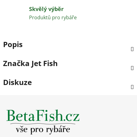
Skvělý výběr
Produktů pro rybáře
Popis
Značka
Jet Fish
Diskuze
Z
á
p
a
t