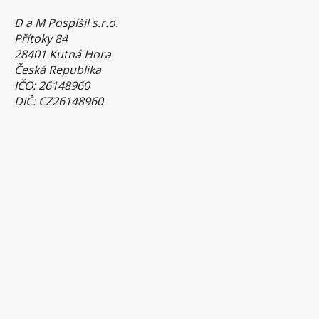
D a M Pospíšil s.r.o.
Přítoky 84
28401 Kutná Hora
Česká Republika
IČO: 26148960
DIČ: CZ26148960