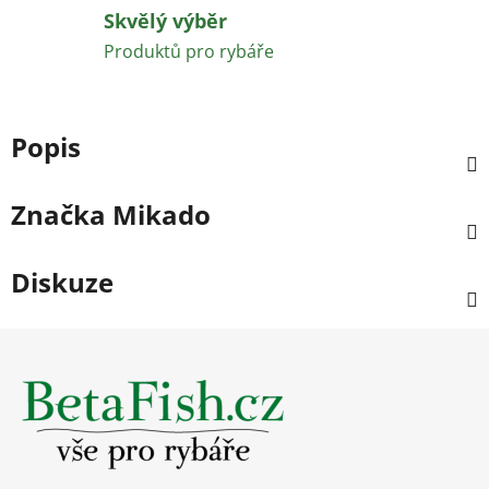
Skvělý výběr
Produktů pro rybáře
Popis
Značka
Mikado
Diskuze
Z
á
p
a
t
í