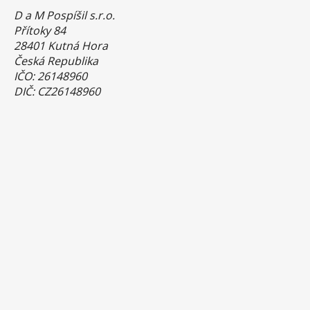
D a M Pospíšil s.r.o.
Přítoky 84
28401 Kutná Hora
Česká Republika
IČO: 26148960
DIČ: CZ26148960