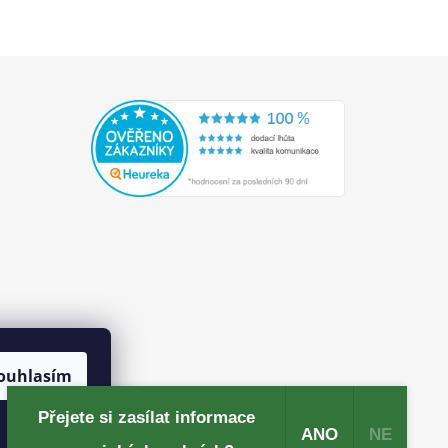
ouhlasím
Přejete si zasílat informace
ANO
NE