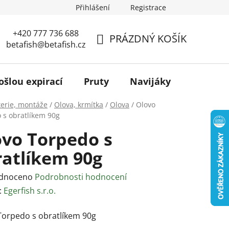
Přihlášení
Registrace
+420 777 736 688
PRÁZDNÝ KOŠÍK
betafish@betafish.cz
NÁKUPNÍ
KOŠÍK
ošlou expirací
Pruty
Navijáky
Podběr
terie, montáže
/
Olova, krmítka
/
Olova
/
Olovo
 s obratlíkem 90g
ovo Torpedo s
ratlíkem 90g
rné
dnoceno
Podrobnosti hodnocení
ení
:
Egerfish s.r.o.
tu
Torpedo s obratlíkem 90g