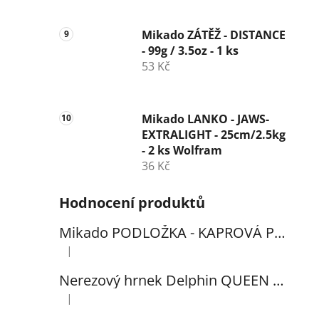
Mikado ZÁTĚŽ - DISTANCE
- 99g / 3.5oz - 1 ks
53 Kč
Mikado LANKO - JAWS-
EXTRALIGHT - 25cm/2.5kg
- 2 ks Wolfram
36 Kč
Hodnocení produktů
Mikado PODLOŽKA - KAPROVÁ PRO VYHÁČKOVÁNÍ S METREM - (102x60cm) - 1ks
|
Hodnocení produktu je 5 z 5 hvězdiček.
Nerezový hrnek Delphin QUEEN 300ml
|
Hodnocení produktu je 5 z 5 hvězdiček.