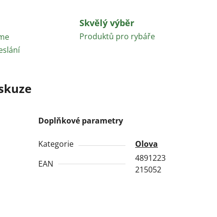
Skvělý výběr
Produktů pro rybáře
áme
eslání
skuze
Doplňkové parametry
Kategorie
Olova
4891223
EAN
215052