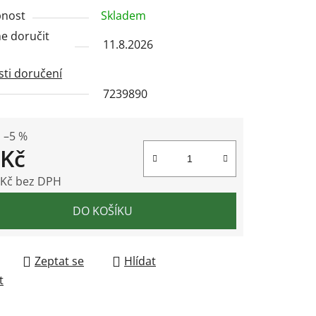
nost
Skladem
 doručit
11.8.2026
ek.
ti doručení
7239890
–5 %
 Kč
 Kč bez DPH
 cena:
DO KOŠÍKU
Zeptat se
Hlídat
t