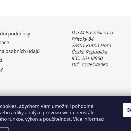
D a M Pospíšil s.r.o.
dní podmínky
Přítoky 84
mace
28401 Kutná Hora
na osobních údajů
Česká Republika
IČO: 26148960
kt
DIČ: CZ26148960
ky
cookies, abychom Vám umožnili pohodlné
S
webu a díky analýze provozu webu neustále
jeho funkce, výkon a použitelnost.
Více informací
Benefity Pluxee - Sodexo