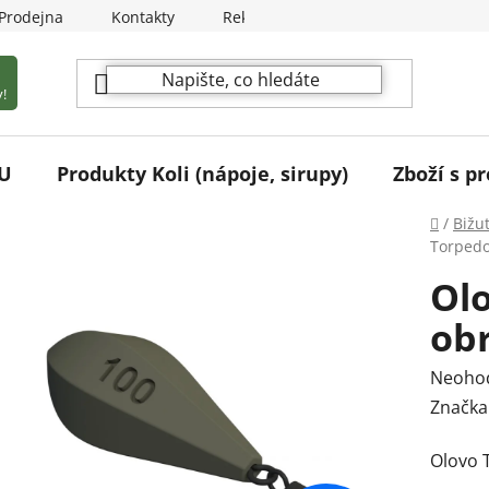
Prodejna
Kontakty
Reklamační podmínky
!
U
Produkty Koli (nápoje, sirupy)
Zboží s pr
Domů
/
Bižu
Torpedo
Ol
ob
Průmě
Neoho
hodnoc
Značka
produk
Olovo 
je