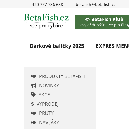
Přejít
+420 777 736 688
betafish@betafish.cz
na
obsah
🐟
BetaFish Klub
slevy až do výše 12% pro členy
Dárkové balíčky 2025
EXPRES MEN
P
PRODUKTY BETAFISH
o
s
NOVINKY
t
AKCE
r
VÝPRODEJ
a
PRUTY
n
n
NAVIJÁKY