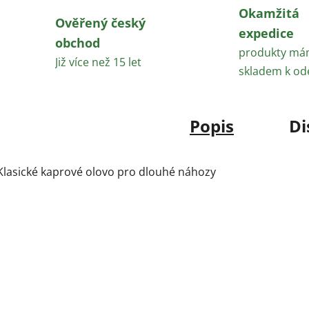
Okamžitá
Ověřený český
expedice
obchod
produkty m
Již více než 15 let
skladem k od
Popis
Di
Klasické kaprové olovo pro dlouhé náhozy