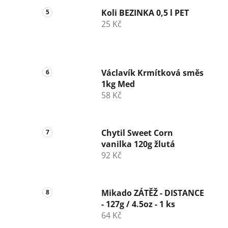
Koli BEZINKA 0,5 l PET
25 Kč
Václavík Krmítková směs
1kg Med
58 Kč
Chytil Sweet Corn
vanilka 120g žlutá
92 Kč
Mikado ZÁTĚŽ - DISTANCE
- 127g / 4.5oz - 1 ks
64 Kč