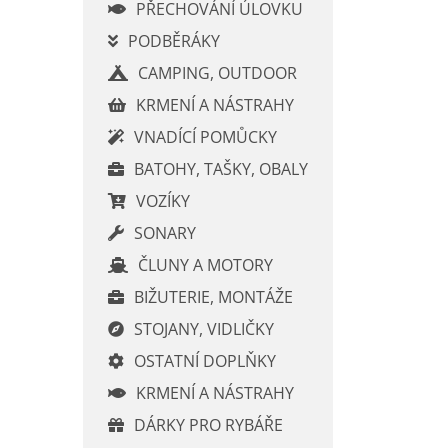
í
PŘECHOVÁNÍ ÚLOVKU
p
PODBĚRÁKY
a
CAMPING, OUTDOOR
n
e
KRMENÍ A NÁSTRAHY
l
VNADÍCÍ POMŮCKY
BATOHY, TAŠKY, OBALY
VOZÍKY
SONARY
ČLUNY A MOTORY
BIŽUTERIE, MONTÁŽE
STOJANY, VIDLIČKY
OSTATNÍ DOPLŇKY
KRMENÍ A NÁSTRAHY
DÁRKY PRO RYBÁŘE