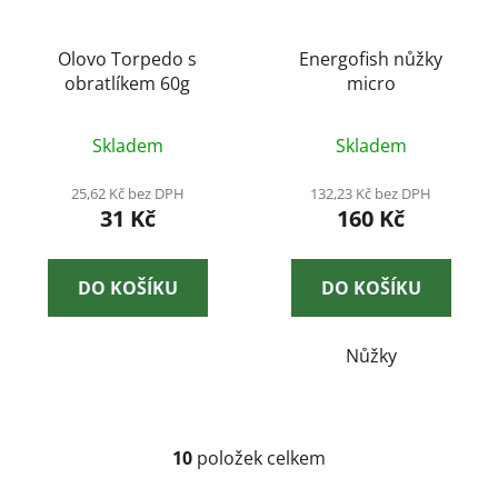
Olovo Torpedo s
Energofish nůžky
obratlíkem 60g
micro
Skladem
Skladem
25,62 Kč bez DPH
132,23 Kč bez DPH
31 Kč
160 Kč
DO KOŠÍKU
DO KOŠÍKU
Nůžky
10
položek celkem
O
v