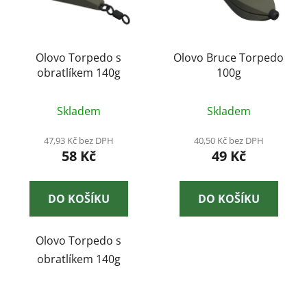
s
r
p
o
r
d
o
Olovo Torpedo s
Olovo Bruce Torpedo
u
obratlíkem 140g
100g
d
k
u
t
k
Skladem
Skladem
ů
t
47,93 Kč bez DPH
40,50 Kč bez DPH
ů
58 Kč
49 Kč
DO KOŠÍKU
DO KOŠÍKU
Olovo Torpedo s
obratlíkem 140g