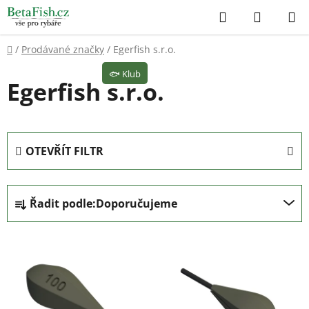
Přejít
Hledat
NÁKUP
na
KOŠÍK
obsah
Domů
/
Prodávané značky
/
Egerfish s.r.o.
🐟
Klub
Egerfish s.r.o.
OTEVŘÍT FILTR
Ř
Řadit podle:
Doporučujeme
a
z
V
e
ý
n
p
í
i
p