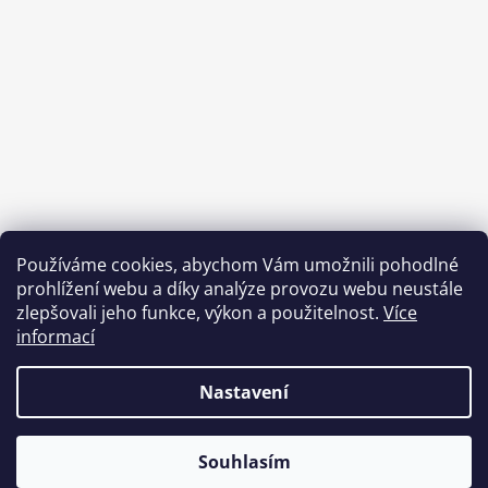
Používáme cookies, abychom Vám umožnili pohodlné
prohlížení webu a díky analýze provozu webu neustále
zlepšovali jeho funkce, výkon a použitelnost.
Více
informací
Benefity Pluxee - Sodexo
Nastavení
Přejete si zasílat informace
ANO
NE
Vytvořil Shoptet
& verteco.digital
​o novinkách a akcích?​
Souhlasím
Copyright 2026
BetaFish.cz
. Všechna práva
OBJEDNÁVKY NAD 2000 KČ DORUČUJEME ZDARMA!