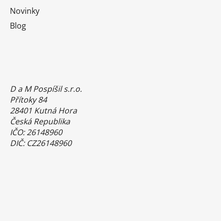
Novinky
Blog
D a M Pospíšil s.r.o.
Přítoky 84
28401 Kutná Hora
Česká Republika
IČO: 26148960
DIČ: CZ26148960