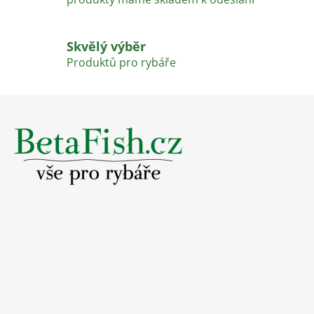
v
ý
p
Skvělý výběr
i
Produktů pro rybáře
s
u
Z
á
p
a
t
í