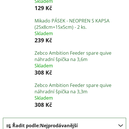
Skladem
129 Kč
Mikado PÁSEK - NEOPREN S KAPSA
(25x8cm+15x5cm) - 2 ks.
Skladem
239 Kč
Zebco Ambition Feeder spare quive
náhradní špička na 3,6m
Skladem
308 Kč
Zebco Ambition Feeder spare quive
náhradní špička na 3,3m
Skladem
308 Kč
Ř
Řadit podle:
Nejprodávanější
a