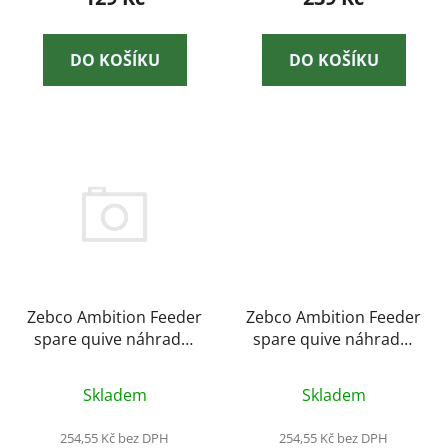
DO KOŠÍKU
DO KOŠÍKU
Zebco Ambition Feeder
Zebco Ambition Feeder
spare quive náhradní
spare quive náhradní
špička na 3,6m
špička na 3,3m
Skladem
Skladem
254,55 Kč bez DPH
254,55 Kč bez DPH