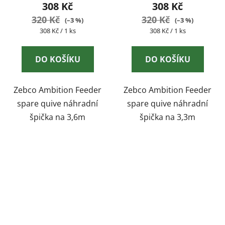
308 Kč
308 Kč
320 Kč
320 Kč
(–3 %)
(–3 %)
Měrná
Měrná
308 Kč / 1 ks
308 Kč / 1 ks
cena:
cena:
DO KOŠÍKU
DO KOŠÍKU
Zebco Ambition Feeder
Zebco Ambition Feeder
spare quive náhradní
spare quive náhradní
špička na 3,6m
špička na 3,3m