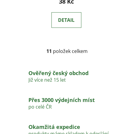
38 Kč
DETAIL
11
položek celkem
O
v
l
Ověřený český obchod
á
d
Již více než 15 let
a
c
í
Přes 3000 výdejních míst
p
po celé ČR
r
v
k
Okamžitá expedice
y
produkty máme skladem k odeslání