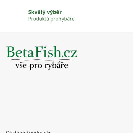
Skvělý výběr
Produktů pro rybáře
Z
á
p
a
t
í
Obchodní podmínky