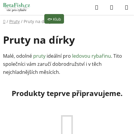
Přejít
Hledat
NÁKUP
na
KOŠÍK
obsah
🐟
Klub
Domů
/
Pruty
/
Pruty na dírky
Pruty na dírky
Malé, odolné
pruty
ideální pro
ledovou rybařinu
. Tito
společníci vám zaručí dobrodružství i v těch
nejchladnějších měsících.
Produkty teprve připravujeme.