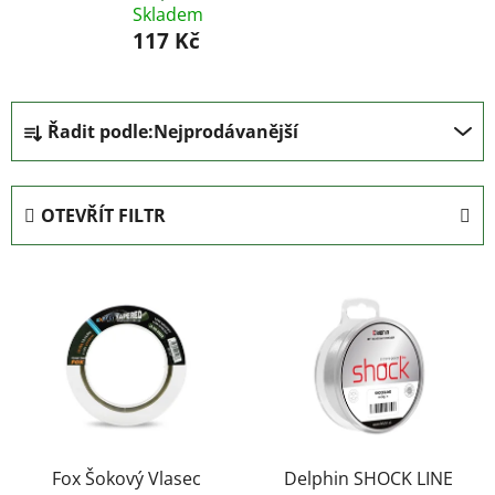
Skladem
117 Kč
Ř
Řadit podle:
Nejprodávanější
a
z
e
OTEVŘÍT FILTR
n
í
V
p
ý
r
p
o
i
d
s
u
p
k
r
t
o
Fox Šokový Vlasec
Delphin SHOCK LINE
ů