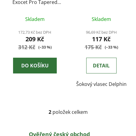
Exocet Pro Tapered
d
Leader 3x12 m 30lb
u
k
Skladem
Skladem
t
172,73 Kč bez DPH
96,69 Kč bez DPH
ů
209 Kč
117 Kč
312 Kč
175 Kč
(–33 %)
(–33 %)
DO KOŠÍKU
DETAIL
Šokový vlasec Delphin
2
položek celkem
O
v
l
Ověřený český obchod
á