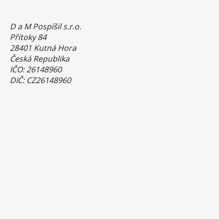
D a M Pospíšil s.r.o.
Přítoky 84
28401 Kutná Hora
Česká Republika
IČO: 26148960
DIČ: CZ26148960