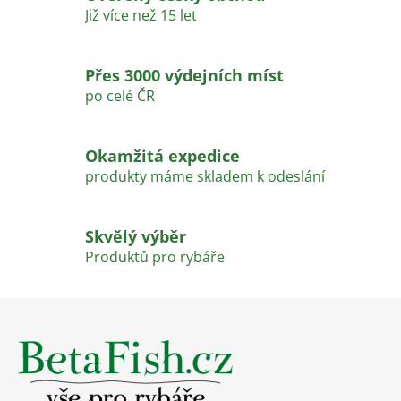
d
Již více než 15 let
a
c
í
Přes 3000 výdejních míst
p
po celé ČR
r
v
k
Okamžitá expedice
y
produkty máme skladem k odeslání
v
ý
p
Skvělý výběr
i
Produktů pro rybáře
s
u
Z
á
p
a