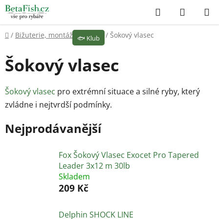
Přejít
Hledat
NÁKUP
na
KOŠÍK
obsah
Domů
/
Bižuterie, montáže
/
Vlasce
/
Šokový vlasec
🐟
Klub
Šokový vlasec
Šokový vlasec
pro extrémní situace a silné ryby, který
zvládne i nejtvrdší podmínky.
Nejprodávanější
Fox Šokový Vlasec Exocet Pro Tapered
Leader 3x12 m 30lb
Skladem
209 Kč
Delphin SHOCK LINE