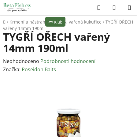
Přejít
Hledat
NÁKUP
na
KOŠÍK
obsah
Domů
/
Krmení a nástrahy
/
Partikly, vařená kukuřice
/
TYGŘÍ OŘECH
🐟
Klub
vařený 14mm 190ml
TYGŘÍ OŘECH vařený
14mm 190ml
Průměrné
Neohodnoceno
Podrobnosti hodnocení
hodnocení
Značka:
Poseidon Baits
produktu
je
0,0
z
5
hvězdiček.