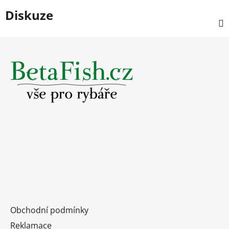
Diskuze
Z
á
p
a
t
í
Obchodní podmínky
Reklamace