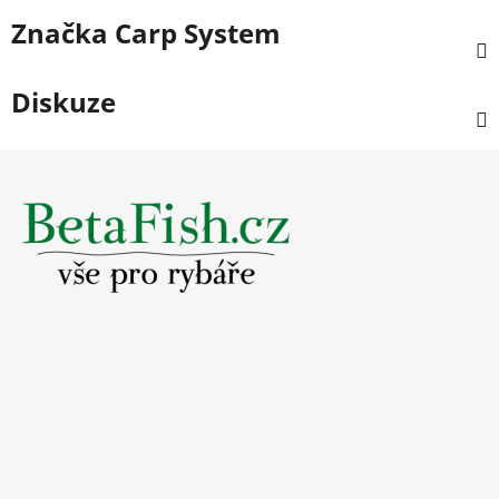
Značka
Carp System
Diskuze
Z
á
p
a
t
í