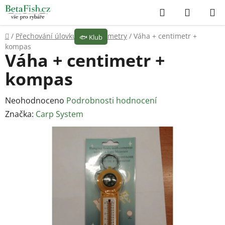
Přejít
Hledat
NÁKUP
na
KOŠÍK
obsah
Domů
/
Přechování úlovku
/
Váhy a metry
/
Váha + centimetr +
🐟
Klub
kompas
Váha + centimetr +
kompas
Průměrné
Neohodnoceno
Podrobnosti hodnocení
hodnocení
Značka:
Carp System
produktu
je
0,0
z
5
hvězdiček.