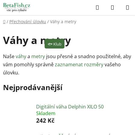
Přejít
Hledat
NÁKUP
na
KOŠÍK
obsah
Domů
/
Přechování úlovku
/
Váhy a metry
Váhy a metry
🐟
Klub
Naše
váhy
a
metry
jsou přesné a snadno použitelné, aby
vám pomohly správně
zaznamenat rozměry
vašeho
úlovku.
Nejprodávanější
Digitální váha Delphin XILO 50
Skladem
242 Kč