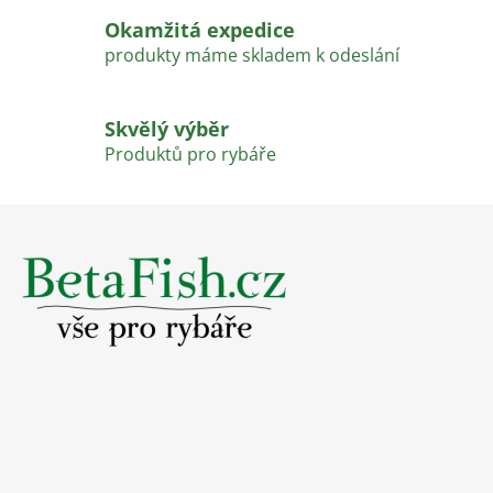
ý
Okamžitá expedice
p
produkty máme skladem k odeslání
i
s
u
Skvělý výběr
Produktů pro rybáře
Z
á
p
a
t
í