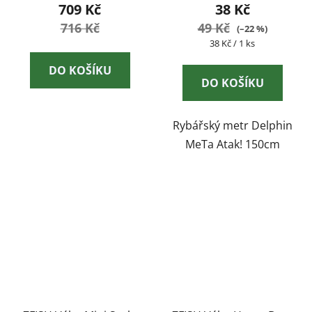
709 Kč
38 Kč
716 Kč
49 Kč
(–22 %)
Měrná
38 Kč / 1 ks
cena:
DO KOŠÍKU
DO KOŠÍKU
Rybářský metr Delphin
MeTa Atak! 150cm