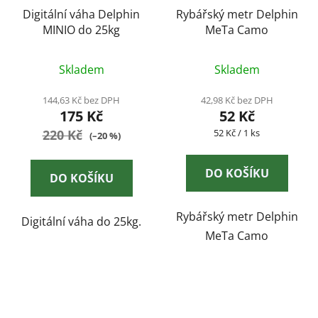
Digitální váha Delphin
Rybářský metr Delphin
MINIO do 25kg
MeTa Camo
Skladem
Skladem
144,63 Kč bez DPH
42,98 Kč bez DPH
175 Kč
52 Kč
Měrná
220 Kč
52 Kč / 1 ks
(–20 %)
cena:
DO KOŠÍKU
DO KOŠÍKU
Rybářský metr Delphin
Digitální váha do 25kg.
MeTa Camo