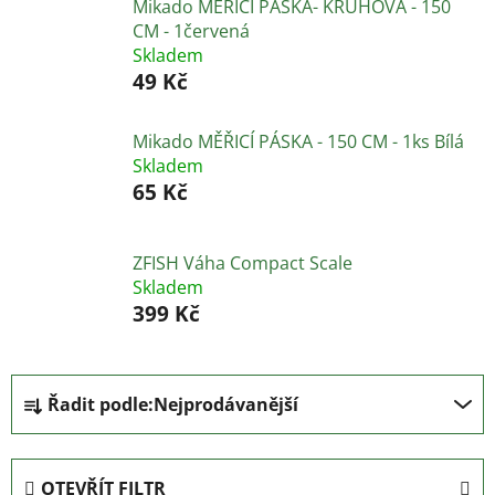
Mikado MĚŘICÍ PÁSKA- KRUHOVÁ - 150
CM - 1červená
Skladem
49 Kč
Mikado MĚŘICÍ PÁSKA - 150 CM - 1ks Bílá
Skladem
65 Kč
ZFISH Váha Compact Scale
Skladem
399 Kč
Ř
Řadit podle:
Nejprodávanější
a
z
e
OTEVŘÍT FILTR