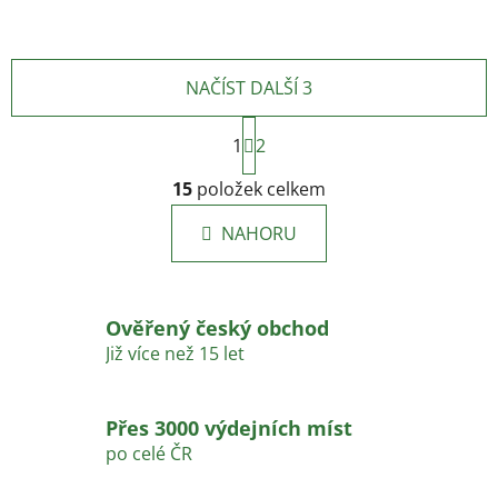
NAČÍST DALŠÍ 3
S
1
t
2
r
O
á
15
položek celkem
v
n
l
k
NAHORU
á
o
d
v
a
á
c
n
Ověřený český obchod
í
í
Již více než 15 let
p
r
v
Přes 3000 výdejních míst
k
po celé ČR
y
v