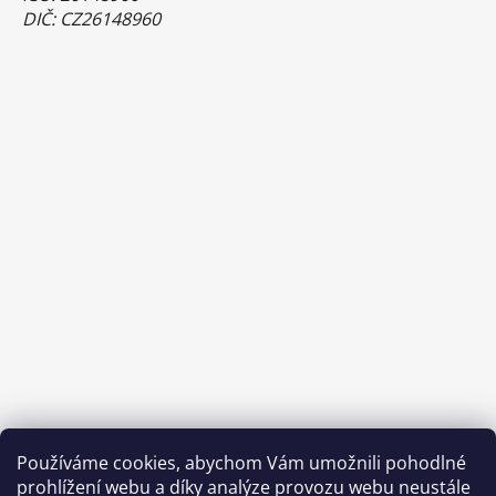
DIČ: CZ26148960
Používáme cookies, abychom Vám umožnili pohodlné
prohlížení webu a díky analýze provozu webu neustále