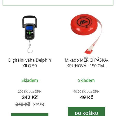
n
í
V
p
ý
r
p
o
i
d
s
u
p
k
r
t
o
Digitální váha Delphin
Mikado MĚŘICÍ PÁSKA-
ů
XILO 50
KRUHOVÁ - 150 CM -
d
1červená
u
k
Skladem
Skladem
t
200 Kč bez DPH
40,50 Kč bez DPH
ů
242 Kč
49 Kč
349 Kč
(–30 %)
DO KOŠÍKU