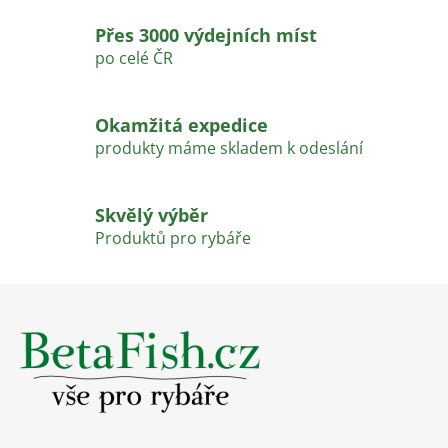
c
í
Přes 3000 výdejních míst
p
po celé ČR
r
v
k
Okamžitá expedice
y
produkty máme skladem k odeslání
v
ý
p
Skvělý výběr
i
Produktů pro rybáře
s
u
Z
á
p
a
t
í