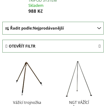
TRIPOD SYSTEM
Skladem
988 Kč
Ř
Řadit podle:
Nejprodávanější
a
z
e
OTEVŘÍT FILTR
n
í
V
p
ý
r
p
o
i
d
s
u
p
k
r
t
o
Vážící trojnožka
NGT VÁŽÍCÍ
ů