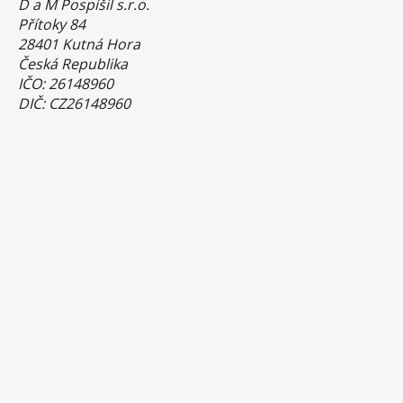
D a M Pospíšil s.r.o.
Přítoky 84
28401 Kutná Hora
Česká Republika
IČO: 26148960
DIČ: CZ26148960