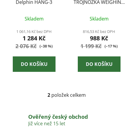
Delphin HANG-3
TROJNOŽKA WEIGHING
d
TRIPOD SYSTEM
u
k
Skladem
Skladem
t
1 061,16 Kč bez DPH
816,53 Kč bez DPH
ů
1 284 Kč
988 Kč
2 076 Kč
1 199 Kč
(–38 %)
(–17 %)
DO KOŠÍKU
DO KOŠÍKU
2
položek celkem
O
v
l
Ověřený český obchod
á
d
Již více než 15 let
a