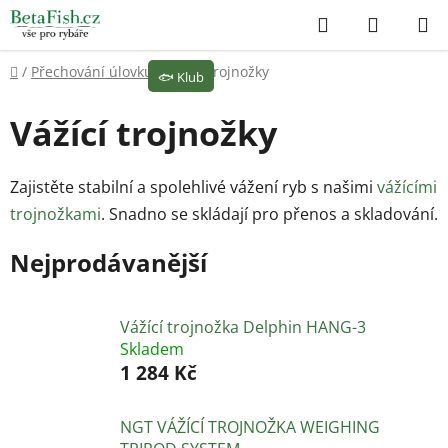
Přejít
Hledat
NÁKUP
na
KOŠÍK
obsah
Domů
/
Přechování úlovku
/
Vážící trojnožky
🐟
Klub
Vážící trojnožky
Zajistěte stabilní a spolehlivé vážení ryb s našimi
vážícími
trojnožkami
. Snadno se skládají pro přenos a skladování.
Nejprodávanější
Vážící trojnožka Delphin HANG-3
Skladem
1 284 Kč
NGT VÁŽÍCÍ TROJNOŽKA WEIGHING