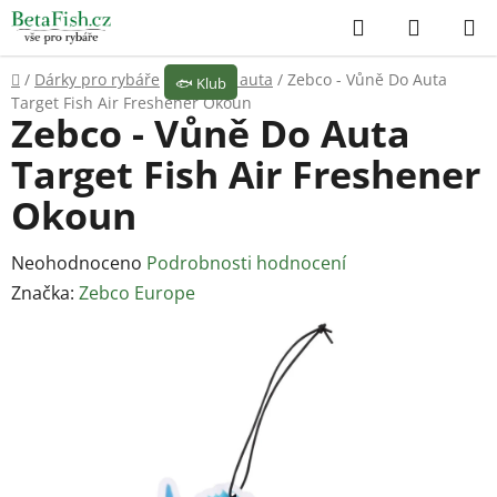
Přejít
Hledat
NÁKUP
na
KOŠÍK
obsah
Domů
/
Dárky pro rybáře
/
Vůně do auta
/
Zebco - Vůně Do Auta
🐟
Klub
Target Fish Air Freshener Okoun
Zebco - Vůně Do Auta
Target Fish Air Freshener
Okoun
Průměrné
Neohodnoceno
Podrobnosti hodnocení
hodnocení
Značka:
Zebco Europe
produktu
je
0,0
z
5
hvězdiček.