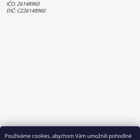
IČO: 26148960
DIČ: CZ26148960
Používáme cookies, abychom Vám umožnili pohodlné