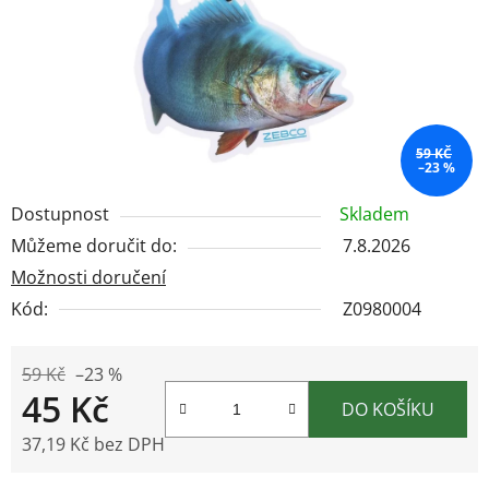
59 KČ
–23 %
Dostupnost
Skladem
Můžeme doručit do:
7.8.2026
Možnosti doručení
Kód:
Z0980004
59 Kč
–23 %
45 Kč
DO KOŠÍKU
37,19 Kč bez DPH
Měrná cena: