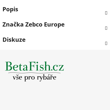
Popis
Značka
Zebco Europe
Diskuze
Z
á
p
a
t
í