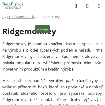
Přejít
Hledat
NÁKUP
na
KOŠÍK
obsah
Domů
/
Prodávané značky
/
Ridgemonkey
Ridgemonkey
🐟
Klub
Ridgemonkey je známou značkou, která se specializuje
na výrobu a prodej rybářských potřeb a nářadí. Firma
Ridgemonkey byla založena ve Spojeném království a
získala popularitu v rybářském průmyslu díky svým
inovativním produktům a kvalitní výrobě.
Mezi jejich nejznámější výrobky patří různé typy a
velikosti příborních boxů, které jsou praktické a nabízejí
dostatek úložného prostoru pro rybářské potřeby.
Ridgemonkey také nabízí různé druhy výživových