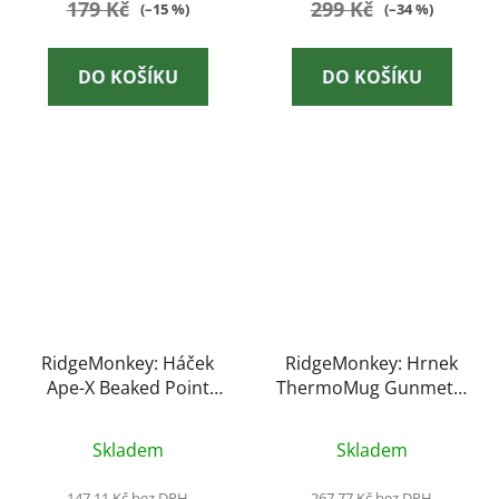
179 Kč
299 Kč
(–15 %)
(–34 %)
DO KOŠÍKU
DO KOŠÍKU
RidgeMonkey: Háček
RidgeMonkey: Hrnek
Ape-X Beaked Point
ThermoMug Gunmetal
Barbed Velikost 4 10ks
Grey
Skladem
Skladem
147,11 Kč bez DPH
267,77 Kč bez DPH