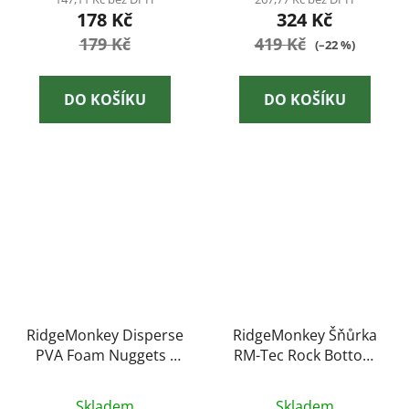
178 Kč
324 Kč
179 Kč
419 Kč
(–22 %)
DO KOŠÍKU
DO KOŠÍKU
RidgeMonkey Disperse
RidgeMonkey Šňůrka
PVA Foam Nuggets -
RM-Tec Rock Bottom
Session Pack
Tungsten Coated Semi
Stiff 25lb 10m Camo
Skladem
Skladem