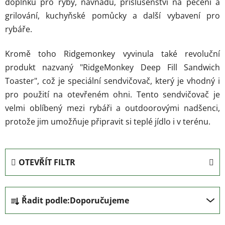
doplňků pro ryby, návnadu, příslušenství na pečení a
grilování, kuchyňské pomůcky a další vybavení pro
rybáře.
Kromě toho Ridgemonkey vyvinula také revoluční
produkt nazvaný "RidgeMonkey Deep Fill Sandwich
Toaster", což je speciální sendvičovač, který je vhodný i
pro použití na otevřeném ohni. Tento sendvičovač je
velmi oblíbený mezi rybáři a outdoorovými nadšenci,
protože jim umožňuje připravit si teplé jídlo i v terénu.
OTEVŘÍT FILTR
Ř
Řadit podle:
Doporučujeme
a
z