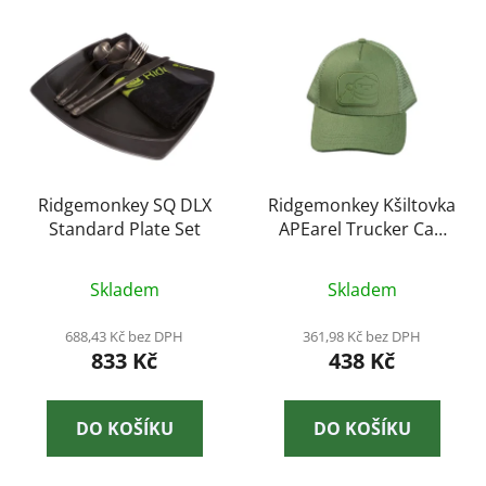
V
e
ý
n
p
í
i
p
s
r
p
o
r
d
o
Ridgemonkey SQ DLX
Ridgemonkey Kšiltovka
u
Standard Plate Set
APEarel Trucker Cap
d
k
Green
u
t
k
Skladem
Skladem
ů
t
688,43 Kč bez DPH
361,98 Kč bez DPH
ů
833 Kč
438 Kč
DO KOŠÍKU
DO KOŠÍKU