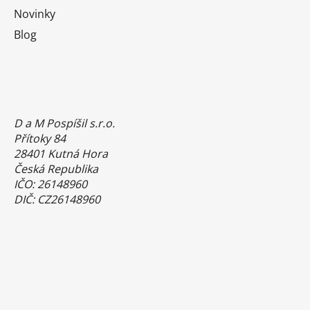
Novinky
Blog
D a M Pospíšil s.r.o.
Přítoky 84
28401 Kutná Hora
Česká Republika
IČO: 26148960
DIČ: CZ26148960