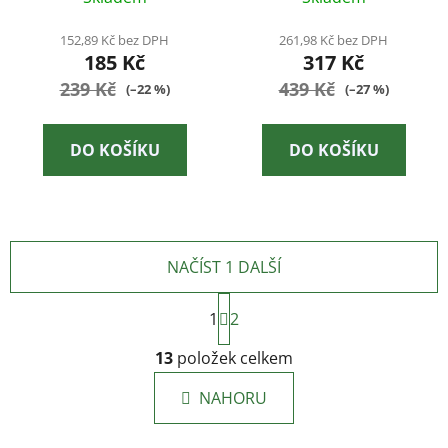
Green
152,89 Kč bez DPH
261,98 Kč bez DPH
185 Kč
317 Kč
239 Kč
439 Kč
(–22 %)
(–27 %)
DO KOŠÍKU
DO KOŠÍKU
NAČÍST 1 DALŠÍ
S
1
t
2
r
O
á
13
položek celkem
v
n
l
k
NAHORU
á
o
d
v